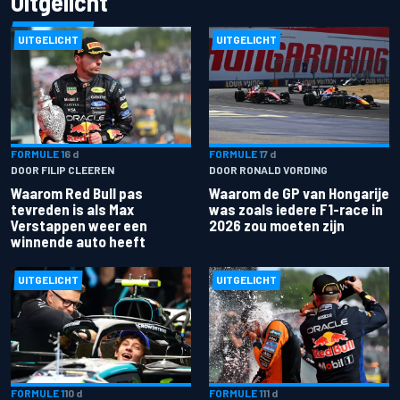
Uitgelicht
UITGELICHT
UITGELICHT
FORMULE 1
6 d
FORMULE 1
7 d
DOOR FILIP CLEEREN
DOOR RONALD VORDING
Waarom Red Bull pas
Waarom de GP van Hongarije
tevreden is als Max
was zoals iedere F1-race in
Verstappen weer een
2026 zou moeten zijn
winnende auto heeft
UITGELICHT
UITGELICHT
FORMULE 1
10 d
FORMULE 1
11 d