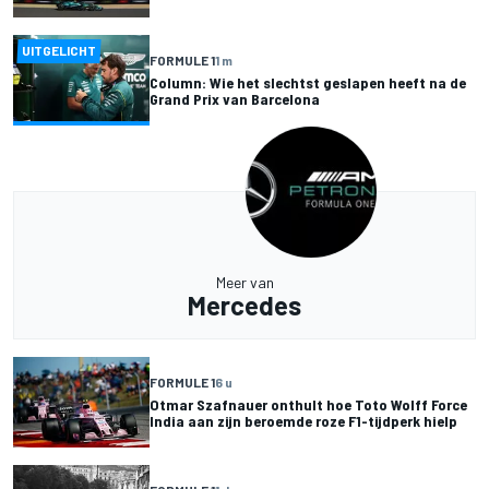
UITGELICHT
FORMULE 1
1 m
Column: Wie het slechtst geslapen heeft na de
Grand Prix van Barcelona
Meer van
Mercedes
FORMULE 1
6 u
Otmar Szafnauer onthult hoe Toto Wolff Force
India aan zijn beroemde roze F1-tijdperk hielp