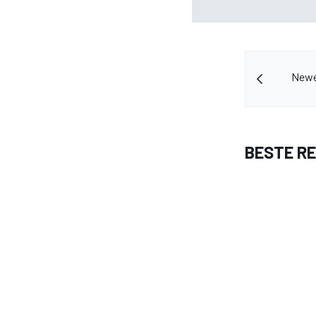
de F1
Newey
BESTE R