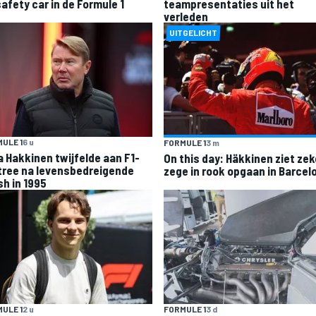
safety car in de Formule 1
teampresentaties uit het
verleden
UITGELICHT
ULE 1
6 u
FORMULE 1
3 m
a Hakkinen twijfelde aan F1-
On this day: Häkkinen ziet ze
tree na levensbedreigende
zege in rook opgaan in Barcel
sh in 1995
ULE 1
2 u
FORMULE 1
3 d