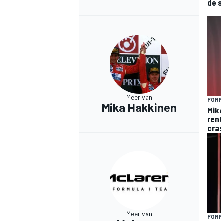
de 
Meer van
FORM
Mika Hakkinen
Mik
ren
cra
Meer van
FORM