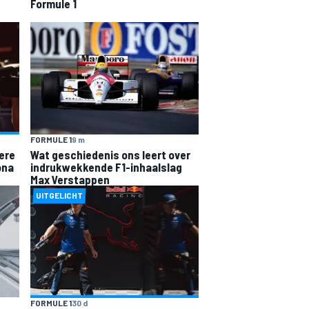
Formule 1
FORMULE 1
9 m
kere
Wat geschiedenis ons leert over
ona
indrukwekkende F1-inhaalslag
Max Verstappen
UITGELICHT
FORMULE 1
30 d