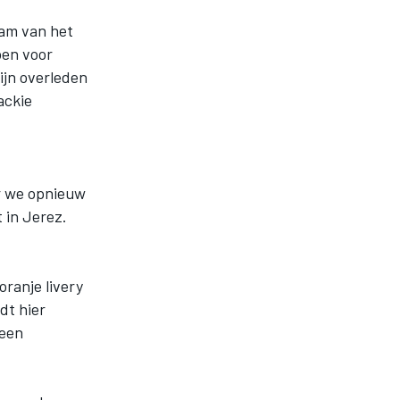
aam van het
oen voor
ijn overleden
ackie
r we opnieuw
 in Jerez.
oranje livery
dt hier
geen