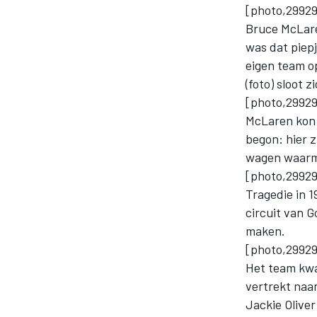
[photo,299295
Bruce McLaren
was dat piep
eigen team o
(foto) sloot z
[photo,299292
McLaren kon 
begon: hier z
MOTOGP
wagen waarme
[photo,29929
Tragedie in 
circuit van 
maken.
[photo,299293
Het team kwa
vertrekt naa
Jackie Olive