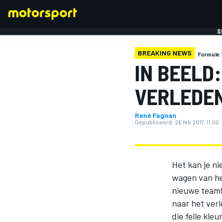
S
BREAKING NEWS
Formule 
IN BEELD
VERLEDE
René Fagnan
FORMULE 1
Gepubliceerd:
26 feb 2017, 11:00
Het kan je ni
wagen van he
nieuwe teamb
naar het ver
die felle kle