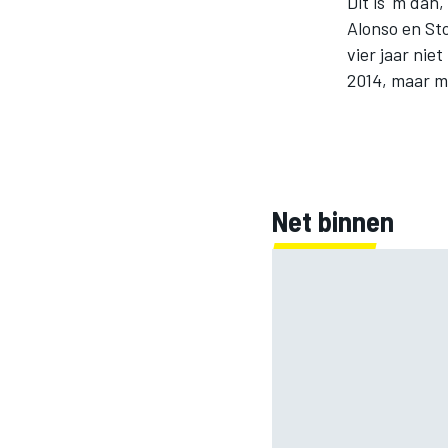
Dit is 'm da
Alonso en St
vier jaar nie
2014, maar m
Net binnen