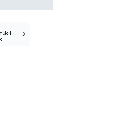
mule 1-
do