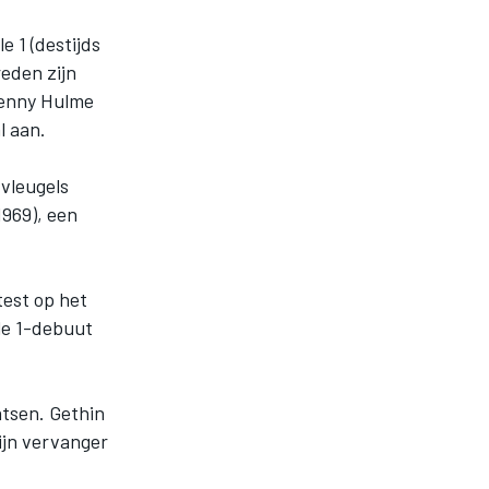
e 1 (destijds
eden zijn
Denny Hulme
l aan.
 vleugels
1969), een
test op het
le 1-debuut
atsen. Gethin
ijn vervanger