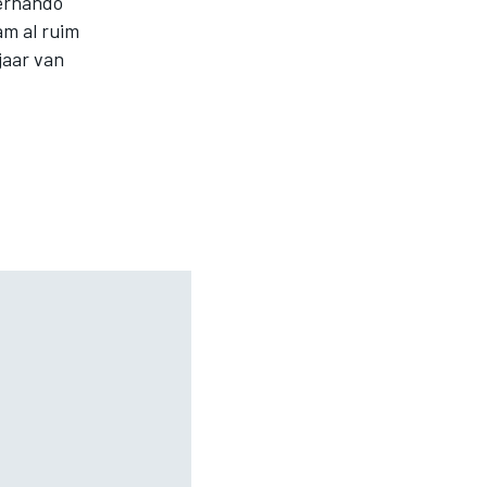
Fernando
am al ruim
jaar van