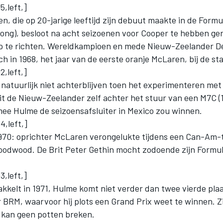
,left,]
, die op 20-jarige leeftijd zijn debuut maakte in de Formul
jong), besloot na acht seizoenen voor Cooper te hebben ger
p te richten. Wereldkampioen en mede Nieuw-Zeelander 
ich in 1968, het jaar van de eerste oranje McLaren, bij de sta
,left,]
natuurlijk niet achterblijven toen het experimenteren met
it de Nieuw-Zeelander zelf achter het stuur van een M7C (
e Hulme de seizoensafsluiter in Mexico zou winnen.
4,left,]
1970: oprichter McLaren verongelukte tijdens een Can-Am-
Goodwood. De Brit Peter Gethin mocht zodoende zijn Formu
,left,]
kkelt in 1971, Hulme komt niet verder dan twee vierde pla
r BRM, waarvoor hij plots een Grand Prix weet te winnen. Z
r kan geen potten breken.