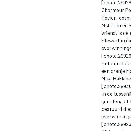
[photo,299296
Charmeur Pet
Revlon-cosmet
INDYCAR
McLaren en wi
vriend, is de
Stewart in di
overwinning
[photo,299297
Het duurt do
een oranje Mc
Mika Häkkinen
[photo,29930
In de tussenl
gereden, dit
bestuurd doo
WEC
DTM
overwinninge
[photo,299235