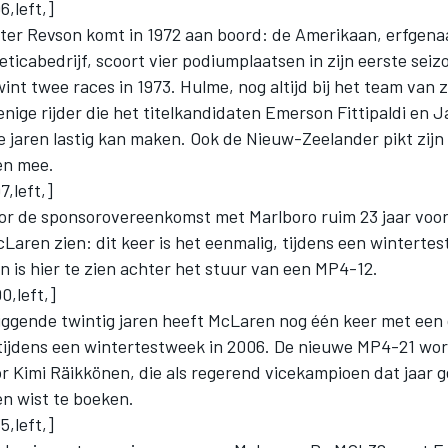
,left,]
er Revson komt in 1972 aan boord: de Amerikaan, erfgen
icabedrijf, scoort vier podiumplaatsen in zijn eerste seiz
nt twee races in 1973. Hulme, nog altijd bij het team van z
 enige rijder die het titelkandidaten Emerson Fittipaldi en J
e jaren lastig kan maken. Ook de Nieuw-Zeelander pikt zijn
en mee.
,left,]
or de sponsorovereenkomst met Marlboro ruim 23 jaar voo
Laren zien: dit keer is het eenmalig, tijdens een wintertest
 is hier te zien achter het stuur van een MP4-12.
0,left,]
iggende twintig jaren heeft McLaren nog één keer met een 
 tijdens een wintertestweek in 2006. De nieuwe MP4-21 wor
r Kimi Räikkönen, die als regerend vicekampioen dat jaar 
n wist te boeken.
,left,]