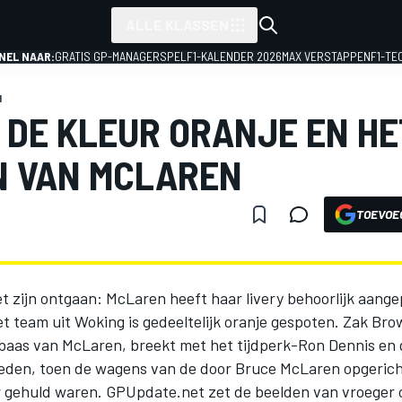
ALLE KLASSEN
NEL NAAR:
GRATIS GP-MANAGERSPEL
F1-KALENDER 2026
MAX VERSTAPPEN
F1-TE
1
: DE KLEUR ORANJE EN HE
N VAN MCLAREN
TOEVOE
et zijn ontgaan: McLaren heeft haar livery behoorlijk aange
t team uit Woking is gedeeltelijk oranje gespoten. Zak Bro
aas van McLaren, breekt met het tijdperk-Ron Dennis en 
leden, toen de wagens van de door Bruce McLaren opgericht
ur gehuld waren. GPUpdate.net zet de beelden van vroeger op