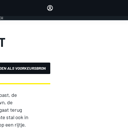
Laat je horen met de
reactiemodule
CH
LOGIN
EDITIE
T
NEDERLAND
GEN ALS VOORKEURSBRON
past, de
wn, de
gaat terug
e stal ook in
 een rijtje.