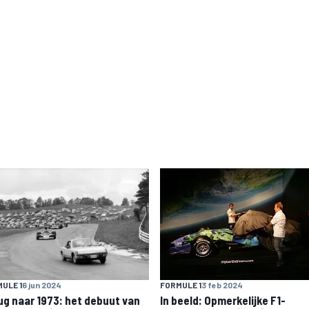
ULE 1
6 jun 2024
FORMULE 1
3 feb 2024
ug naar 1973: het debuut van
In beeld: Opmerkelijke F1-