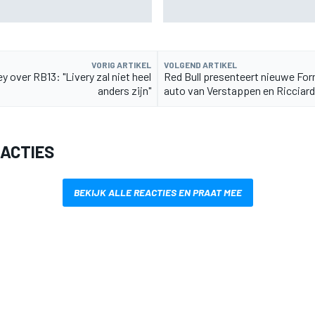
F1-rivalen te bereiken
VORIG ARTIKEL
VOLGEND ARTIKEL
 over RB13: "Livery zal niet heel
Red Bull presenteert nieuwe For
anders zijn"
auto van Verstappen en Ricciar
EACTIES
BEKIJK ALLE REACTIES EN PRAAT MEE