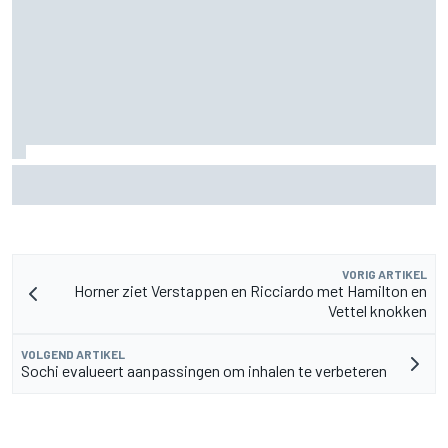
Marcus Ericsson blijft ook in IndyCar-seizoen 2027 bij
Andretti
VORIG ARTIKEL
Horner ziet Verstappen en Ricciardo met Hamilton en
Vettel knokken
VOLGEND ARTIKEL
Sochi evalueert aanpassingen om inhalen te verbeteren