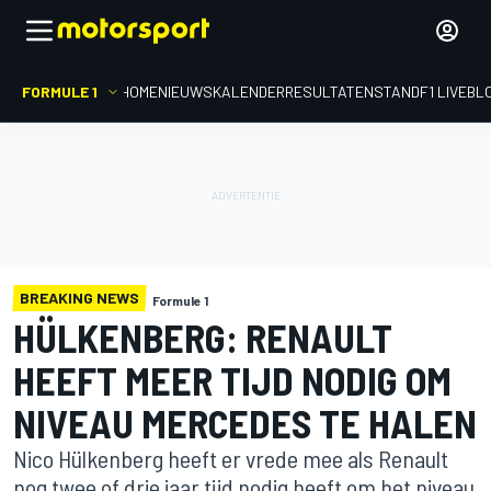
FORMULE 1
HOME
NIEUWS
KALENDER
RESULTATEN
STAND
F1 LIVEBL
BREAKING NEWS
Formule 1
HÜLKENBERG: RENAULT
HEEFT MEER TIJD NODIG OM
NIVEAU MERCEDES TE HALEN
Nico Hülkenberg heeft er vrede mee als Renault
nog twee of drie jaar tijd nodig heeft om het niveau