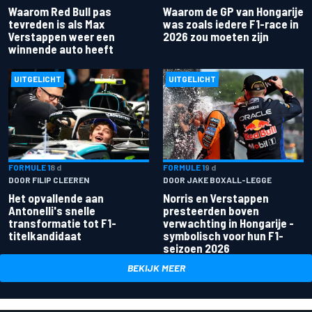
Waarom Red Bull pas
Waarom de GP van Hongarije
tevreden is als Max
was zoals iedere F1-race in
Verstappen weer een
2026 zou moeten zijn
winnende auto heeft
UITGELICHT
UITGELICHT
FORMULE 1
8 d
FORMULE 1
9 d
DOOR FILIP CLEEREN
DOOR JAKE BOXALL-LEGGE
Het opvallende aan
Norris en Verstappen
Antonelli's snelle
presteerden boven
transformatie tot F1-
verwachting in Hongarije -
titelkandidaat
symbolisch voor hun F1-
seizoen 2026
BEKIJK MEER