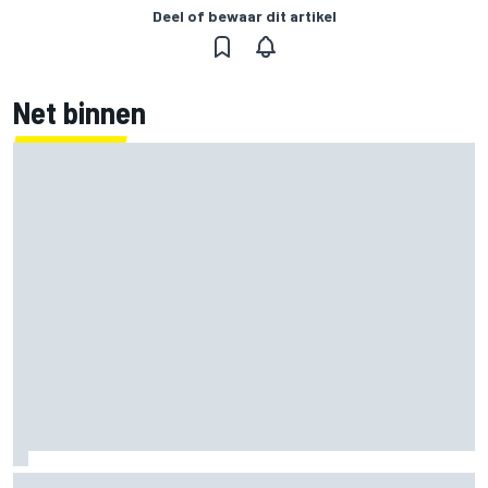
Deel of bewaar dit artikel
Net binnen
Zo kijk je naar IndyCar 2026 in Portland: schema, starttijd