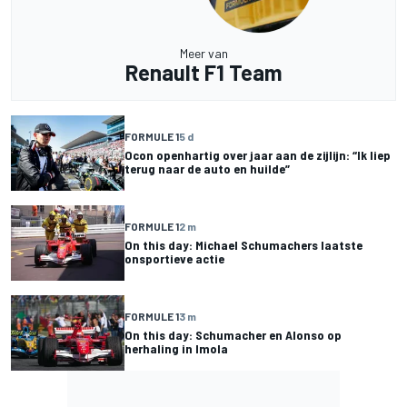
Meer van
Renault F1 Team
FORMULE 1
5 d
Ocon openhartig over jaar aan de zijlijn: “Ik liep
terug naar de auto en huilde”
FORMULE 1
2 m
On this day: Michael Schumachers laatste
onsportieve actie
FORMULE 1
3 m
On this day: Schumacher en Alonso op
herhaling in Imola