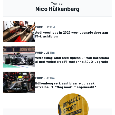
Meer van
Nico Hülkenberg
FORMULE 1
5 d
Audi voert pas in 2027 weer upgrade door aan
F1-krachtbron
FORMULE 1
1 m
Verrassing: Audi reed tijdens GP van Barcelona
al met verbeterde F1-motor na ADUO-upgrade
FORMULE 1
1 m
Hülkenberg verklaart bizarre oorzaak
uitvalbeurt: "Nog nooit meegemaakt"