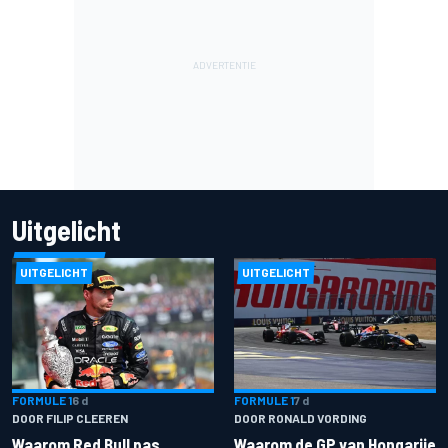
Uitgelicht
UITGELICHT
UITGELICHT
FORMULE 1
6 d
FORMULE 1
7 d
DOOR FILIP CLEEREN
DOOR RONALD VORDING
Waarom Red Bull pas
Waarom de GP van Hongarije