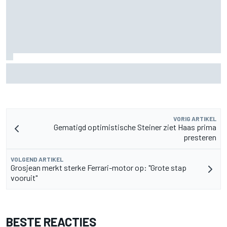
F2-talent Rafael Camara reageert op Haas F1-geruchten
voor 2027
VORIG ARTIKEL
Gematigd optimistische Steiner ziet Haas prima
presteren
VOLGEND ARTIKEL
Grosjean merkt sterke Ferrari-motor op: "Grote stap
vooruit"
BESTE REACTIES