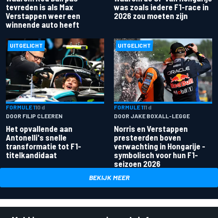
tevreden is als Max
was zoals iedere F1-race in
Verstappen weer een
2026 zou moeten zijn
winnende auto heeft
UITGELICHT
UITGELICHT
FORMULE 1
10 d
FORMULE 1
11 d
DOOR FILIP CLEEREN
DOOR JAKE BOXALL-LEGGE
Het opvallende aan
Norris en Verstappen
Antonelli's snelle
presteerden boven
transformatie tot F1-
verwachting in Hongarije -
titelkandidaat
symbolisch voor hun F1-
seizoen 2026
BEKIJK MEER