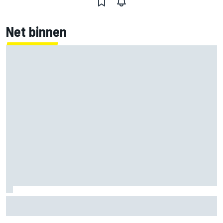
Net binnen
Jorge Martin ‘uit het dal’ na dominante sprintzege op
Silverstone