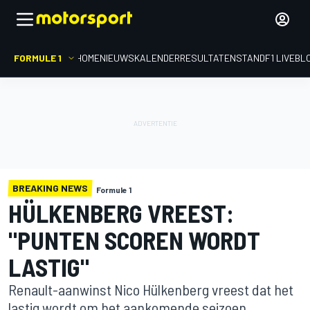
FORMULE 1
HOME
NIEUWS
KALENDER
RESULTATEN
STAND
F1 LIVEBL
BREAKING NEWS
Formule 1
HÜLKENBERG VREEST:
"PUNTEN SCOREN WORDT
LASTIG"
Renault-aanwinst Nico Hülkenberg vreest dat het
lastig wordt om het aankomende seizoen