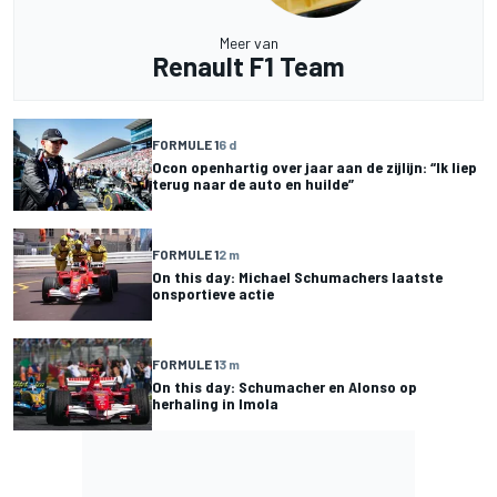
Meer van
Renault F1 Team
FORMULE 1
6 d
Ocon openhartig over jaar aan de zijlijn: “Ik liep
terug naar de auto en huilde”
FORMULE 1
2 m
On this day: Michael Schumachers laatste
onsportieve actie
FORMULE 1
3 m
On this day: Schumacher en Alonso op
herhaling in Imola