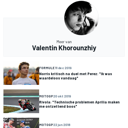
Meer van
Valentin Khorounzhiy
FORMULE 1
1 dec 2019
Norris kritisch na duel met Perez: "Ik was
waardeloos vandaag"
MOTOGP
20 okt 2019
Rivola: "Technische problemen Aprilia maken
me ontzettend boos"
MOTOGP
22 jun 2018