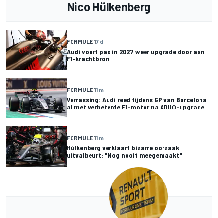
Nico Hülkenberg
FORMULE 1
7 d
Audi voert pas in 2027 weer upgrade door aan
F1-krachtbron
FORMULE 1
1 m
Verrassing: Audi reed tijdens GP van Barcelona
al met verbeterde F1-motor na ADUO-upgrade
FORMULE 1
1 m
Hülkenberg verklaart bizarre oorzaak
uitvalbeurt: "Nog nooit meegemaakt"