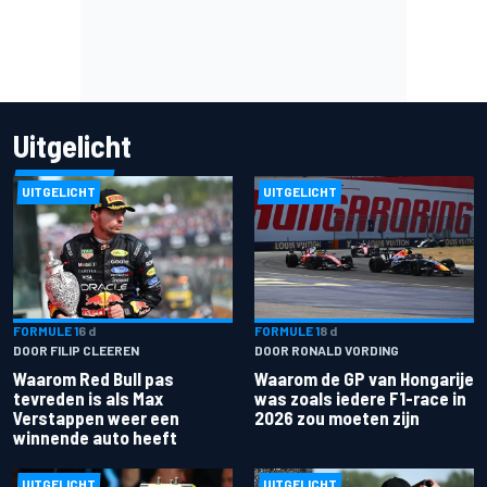
Uitgelicht
UITGELICHT
UITGELICHT
FORMULE 1
6 d
FORMULE 1
8 d
DOOR FILIP CLEEREN
DOOR RONALD VORDING
Waarom Red Bull pas
Waarom de GP van Hongarije
tevreden is als Max
was zoals iedere F1-race in
Verstappen weer een
2026 zou moeten zijn
winnende auto heeft
UITGELICHT
UITGELICHT