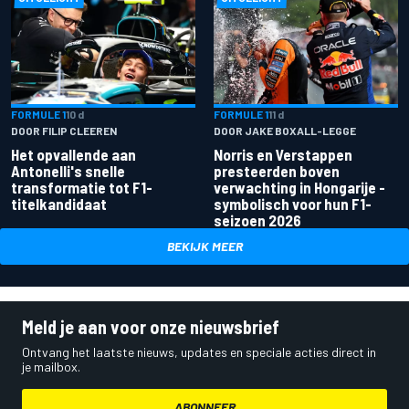
FORMULE 1
10 d
FORMULE 1
11 d
DOOR FILIP CLEEREN
DOOR JAKE BOXALL-LEGGE
Het opvallende aan
Norris en Verstappen
Antonelli's snelle
presteerden boven
transformatie tot F1-
verwachting in Hongarije -
titelkandidaat
symbolisch voor hun F1-
seizoen 2026
BEKIJK MEER
Meld je aan voor onze nieuwsbrief
Ontvang het laatste nieuws, updates en speciale acties direct in
je mailbox.
ABONNEER