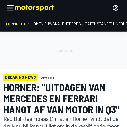
FORMULE 1
HOME
NIEUWS
KALENDER
RESULTATEN
STAND
F1 LIVEBL
BREAKING NEWS
Formule 1
HORNER: "UITDAGEN VAN
MERCEDES EN FERRARI
HANGT AF VAN MOTOR IN Q3"
Red Bull-teambaas Christian Horner vindt dat de
druk nu bij Renault ligt om in de kwalificatie meer