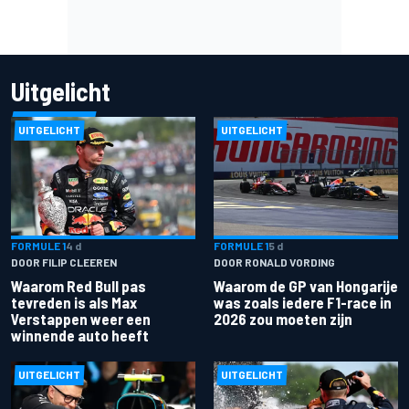
Uitgelicht
UITGELICHT
UITGELICHT
FORMULE 1
4 d
FORMULE 1
5 d
DOOR FILIP CLEEREN
DOOR RONALD VORDING
Waarom Red Bull pas
Waarom de GP van Hongarije
tevreden is als Max
was zoals iedere F1-race in
Verstappen weer een
2026 zou moeten zijn
winnende auto heeft
UITGELICHT
UITGELICHT