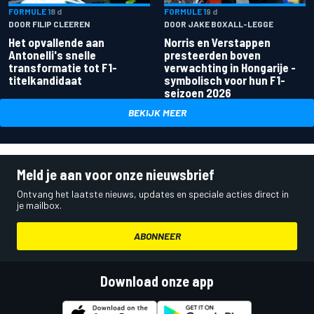
FORMULE 1
8 d
FORMULE 1
9 d
DOOR FILIP CLEEREN
DOOR JAKE BOXALL-LEGGE
Het opvallende aan
Norris en Verstappen
Antonelli's snelle
presteerden boven
transformatie tot F1-
verwachting in Hongarije -
titelkandidaat
symbolisch voor hun F1-
seizoen 2026
BEKIJK MEER
Meld je aan voor onze nieuwsbrief
Ontvang het laatste nieuws, updates en speciale acties direct in
je mailbox.
ABONNEER
Download onze app