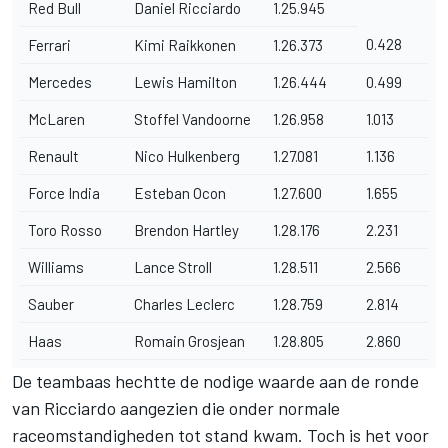
Red Bull
Daniel Ricciardo
1.25.945
0.428
Ferrari
Kimi Raikkonen
1.26.373
Mercedes
Lewis Hamilton
1.26.444
0.499
McLaren
Stoffel Vandoorne
1.26.958
1.013
Renault
Nico Hulkenberg
1.27.081
1.136
Force India
Esteban Ocon
1.27.600
1.655
Toro Rosso
Brendon Hartley
1.28.176
2.231
Williams
Lance Stroll
1.28.511
2.566
Sauber
Charles Leclerc
1.28.759
2.814
Haas
Romain Grosjean
1.28.805
2.860
De teambaas hechtte de nodige waarde aan de ronde
van Ricciardo aangezien die onder normale
raceomstandigheden tot stand kwam. Toch is het voor