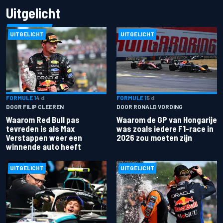
Uitgelicht
UITGELICHT
UITGELICHT
FORMULE 1
4 d
FORMULE 1
5 d
DOOR FILIP CLEEREN
DOOR RONALD VORDING
Waarom Red Bull pas
Waarom de GP van Hongarije
tevreden is als Max
was zoals iedere F1-race in
Verstappen weer een
2026 zou moeten zijn
winnende auto heeft
UITGELICHT
UITGELICHT