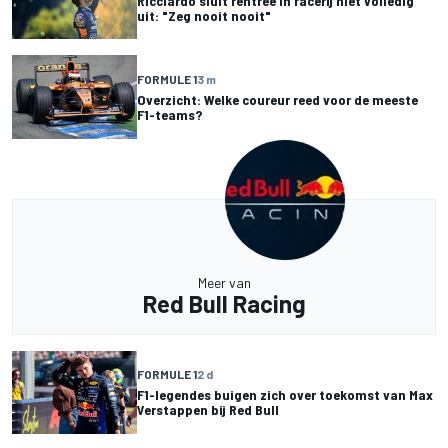
Ricciardo sluit rentree in racerij niet volledig
uit: "Zeg nooit nooit"
FORMULE 1
3 m
Overzicht: Welke coureur reed voor de meeste
F1-teams?
Meer van
Red Bull Racing
FORMULE 1
2 d
F1-legendes buigen zich over toekomst van Max
Verstappen bij Red Bull