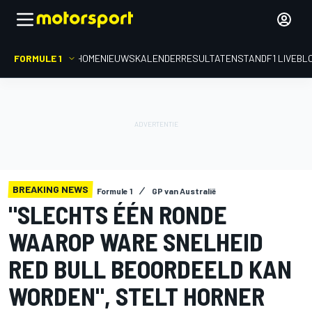
FORMULE 1
HOME
NIEUWS
KALENDER
RESULTATEN
STAND
F1 LIVEBL
BREAKING NEWS
Formule 1
GP van Australië
"SLECHTS ÉÉN RONDE
WAAROP WARE SNELHEID
RED BULL BEOORDEELD KAN
WORDEN", STELT HORNER