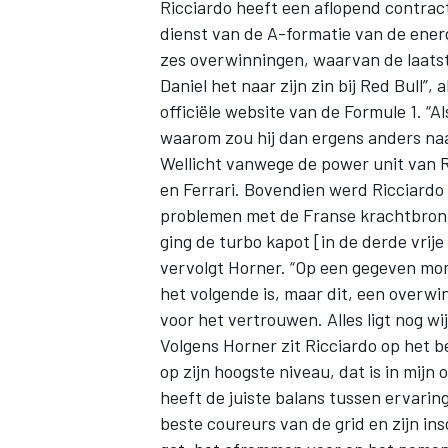
Ricciardo heeft een aflopend contract b
dienst van de A-formatie van de ener
zes overwinningen, waarvan de laatst
Daniel het naar zijn zin bij Red Bull”
officiële website van de Formule 1. “
waarom zou hij dan ergens anders naa
Wellicht vanwege de power unit van Re
en Ferrari. Bovendien werd Ricciardo 
problemen met de Franse krachtbron. 
ging de turbo kapot [in de derde vrije 
vervolgt Horner. “Op een gegeven mom
het volgende is, maar dit, een overwi
voor het vertrouwen. Alles ligt nog wi
Volgens Horner zit Ricciardo op het b
op zijn hoogste niveau, dat is in mijn 
heeft de juiste balans tussen ervarin
beste coureurs van de grid en zijn i