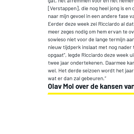
gat, het afremmen voor en het nemen v
[Verstappen], die nog heel jong is en 
naar mijn gevoel in een andere fase va
Eerder deze week zei Ricciardo al da
meer zeges nodig om hem ervan te overt
sowieso niet voor de lange termijn a
nieuw tijdperk inslaat met nog nader 
opgaat”, legde Ricciardo deze week u
twee jaar ondertekenen. Daarmee kan 
wel. Het derde seizoen wordt het jaar
wat er dan zal gebeuren.”
Olav Mol over de kansen van