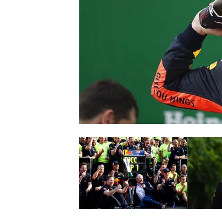
INDYCAR
WEC
DTM