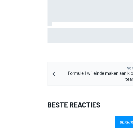
Valtteri Bottas boekt offroadsucces op 
tijdens F1-zomerstop
VOR
Formule 1 wil einde maken aan kl
tea
BESTE REACTIES
BEKIJK