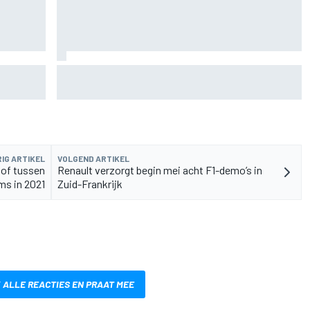
de fiets
Aston Martin onthult nieuwe limited-edition
Glenfiddich-whisky
IG ARTIKEL
VOLGEND ARTIKEL
oof tussen
Renault verzorgt begin mei acht F1-demo’s in
ms in 2021
Zuid-Frankrijk
 ALLE REACTIES EN PRAAT MEE