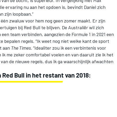
an de bocht, is superieur. In vergelijking met Max
die ervaring nu aan het opdoen is, bevindt Daniel zich
n zijn loopbaan.”
t één zwaluw voor hem nog geen zomer maakt. Er zijn
uigen bij Red Bull te blijven. De Australiër wil zich
an een team verbinden, aangezien de Formule 1 in 2021 een
te bepalen regels. “Ik weet nog niet welke kant de sport
it aan
The Times
. “Idealiter zou ik een verbintenis voor
ik me zeker comfortabel voelen en van daaruit zie ik het
 van de nieuwe regels, dus ik ga waarschijnlijk afwachten
 Red Bull in het restant van 2018: