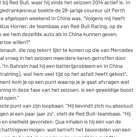
ij Red Bull, waar hij sinds het seizoen 2014 actief is. In
giedrankjesreus boekte de 28-jarige coureur uit Perth
e afgelopen weekend in China was. “Volgens mij heeft
, aldus Horner, de teambaas van Red Bull Racing, op de
Als we hem dezelfde auto als in China kunnen geven,
rtoe willen?”
nault, die nog tekort lijkt te komen op die van Mercedes
al vroeg in het seizoen meerdere keren getroffen door
“In Bahrein had hij een batterijprobleem en in China
training], wat hem veel tijd op het asfalt heeft gekost”,
ent kom je op een punt waarop je je gaat afvragen wat
nning in deze fase van het seizoen, is een geweldige boost
jd open.”
este punt van zijn loopbaan. “Hij bevindt zich nu absoluut
ogen al een paar jaar zo”, stelt de Red Bull-teambaas. “Hij
g en snelheid gevonden. Qua inhalen is hij één van de
nschattingsvermogen, wat betreft het beoordelen van een