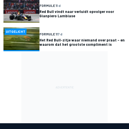
FORMULE 1
1 d
Red Bull vindt naar verluidt opvolger voor
Gianpiero Lambiase
UITGELICHT
FORMULE 1
17 d
Het Red Bull-zitje waar niemand over praat – en
waarom dat het grootste compliment is