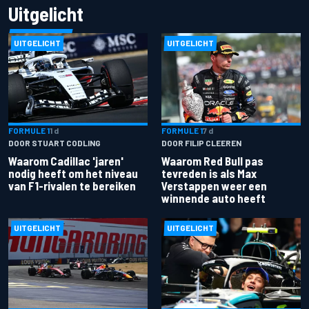
Uitgelicht
UITGELICHT
UITGELICHT
FORMULE 1
1 d
FORMULE 1
7 d
DOOR STUART CODLING
DOOR FILIP CLEEREN
Waarom Cadillac 'jaren'
Waarom Red Bull pas
nodig heeft om het niveau
tevreden is als Max
van F1-rivalen te bereiken
Verstappen weer een
winnende auto heeft
UITGELICHT
UITGELICHT