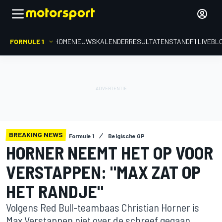
FORMULE 1
HOME
NIEUWS
KALENDER
RESULTATEN
STAND
F1 LIVEBL
BREAKING NEWS
Formule 1
Belgische GP
HORNER NEEMT HET OP VOOR
VERSTAPPEN: "MAX ZAT OP
HET RANDJE"
Volgens Red Bull-teambaas Christian Horner is
Max Verstappen niet over de schreef gegaan