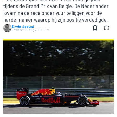
tijdens de Grand Prix van België. De Nederlander
kwam na de race onder vuur te liggen voor de
harde manier waarop hij zijn positie verdedigde.
Erwin Jaeggi
Bewerkt:
30 aug 2016, 09:21