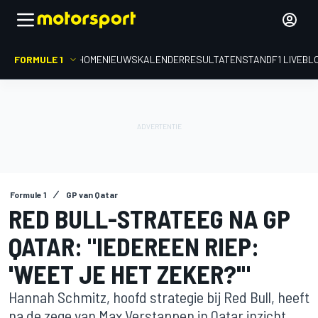
FORMULE 1
HOME
NIEUWS
KALENDER
RESULTATEN
STAND
F1 LIVEBL
Formule 1
GP van Qatar
RED BULL-STRATEEG NA GP
QATAR: "IEDEREEN RIEP:
'WEET JE HET ZEKER?'"
Hannah Schmitz, hoofd strategie bij Red Bull, heeft
na de zege van Max Verstappen in Qatar inzicht