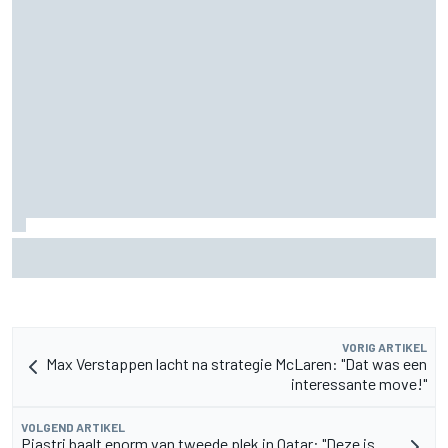
Aston Martin onthult nieuwe limited-edition Glenfiddich-
whisky
VORIG ARTIKEL
Max Verstappen lacht na strategie McLaren: "Dat was een
interessante move!"
VOLGEND ARTIKEL
Piastri baalt enorm van tweede plek in Qatar: "Deze is