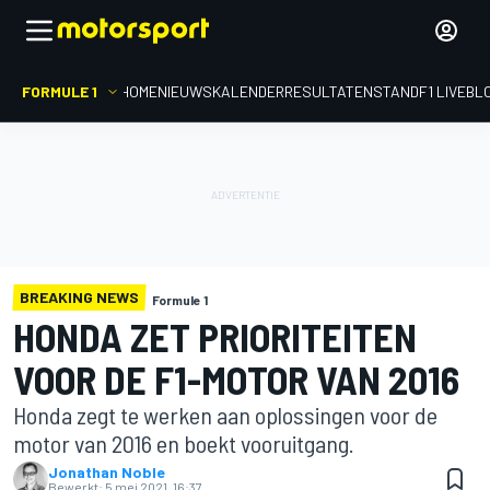
FORMULE 1
HOME
NIEUWS
KALENDER
RESULTATEN
STAND
F1 LIVEBL
BREAKING NEWS
Formule 1
HONDA ZET PRIORITEITEN
VOOR DE F1-MOTOR VAN 2016
Honda zegt te werken aan oplossingen voor de
motor van 2016 en boekt vooruitgang.
Jonathan Noble
Bewerkt:
5 mei 2021, 16:37