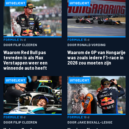
UITGELICHT
UITGELICHT
FORMULE 1
4 d
FORMULE 1
5 d
DOOR FILIP CLEEREN
DOOR RONALD VORDING
Waarom Red Bull pas
Waarom de GP van Hongarije
tevreden is als Max
was zoals iedere F1-race in
Verstappen weer een
2026 zou moeten zijn
winnende auto heeft
UITGELICHT
UITGELICHT
FORMULE 1
8 d
FORMULE 1
9 d
DOOR FILIP CLEEREN
DOOR JAKE BOXALL-LEGGE