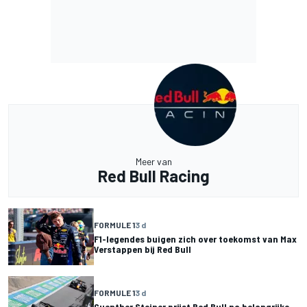
Meer van
Red Bull Racing
FORMULE 1
3 d
F1-legendes buigen zich over toekomst van Max
Verstappen bij Red Bull
FORMULE 1
3 d
Guenther Steiner prijst Red Bull na belangrijke