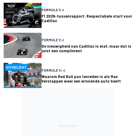
FORMULE 1
1 d
F1 2026-tussenrapport: Respectabele start voor
Cadillac
FORMULE 1
1 d
De nieuwigheid van Cadillac is eraf, maar dat is
juist een compliment
UITGELICHT
FORMULE 1
4 d
Waarom Red Bull pas tevreden is als Max
Verstappen weer een winnende auto heeft