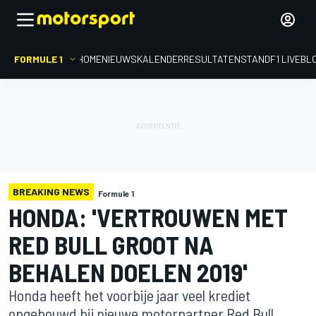
FORMULE 1
HOME
NIEUWS
KALENDER
RESULTATEN
STAND
F1 LIVEBL
BREAKING NEWS
Formule 1
HONDA: 'VERTROUWEN MET
RED BULL GROOT NA
BEHALEN DOELEN 2019'
Honda heeft het voorbije jaar veel krediet
opgebouwd bij nieuwe motorpartner Red Bull.