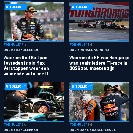
UITGELICHT
UITGELICHT
FORMULE 1
4 d
FORMULE 1
5 d
DOOR FILIP CLEEREN
DOOR RONALD VORDING
Waarom Red Bull pas
Waarom de GP van Hongarije
tevreden is als Max
was zoals iedere F1-race in
Verstappen weer een
2026 zou moeten zijn
winnende auto heeft
UITGELICHT
UITGELICHT
FORMULE 1
8 d
FORMULE 1
9 d
DOOR FILIP CLEEREN
DOOR JAKE BOXALL-LEGGE