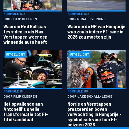
FORMULE 1
5 d
FORMULE 1
6 d
DOOR FILIP CLEEREN
DOOR RONALD VORDING
Waarom Red Bull pas
Waarom de GP van Hongarije
tevreden is als Max
was zoals iedere F1-race in
Verstappen weer een
2026 zou moeten zijn
winnende auto heeft
UITGELICHT
UITGELICHT
FORMULE 1
9 d
FORMULE 1
10 d
DOOR FILIP CLEEREN
DOOR JAKE BOXALL-LEGGE
Het opvallende aan
Norris en Verstappen
Antonelli's snelle
presteerden boven
transformatie tot F1-
verwachting in Hongarije -
titelkandidaat
symbolisch voor hun F1-
seizoen 2026