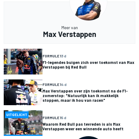
Meer van
Max Verstappen
FORMULE 1
3 d
F1-legendes buigen zich over toekomst van Max
Verstappen bij Red Bull
FORMULE 1
4 d
Max Verstappen over zijn toekomst na de F1-
zomerstop: "Natuurlijk kan ik makkelijk
stoppen, maar ik hou van racen"
UITGELICHT
FORMULE 1
5 d
Waarom Red Bull pas tevreden is als Max
Verstappen weer een winnende auto heeft