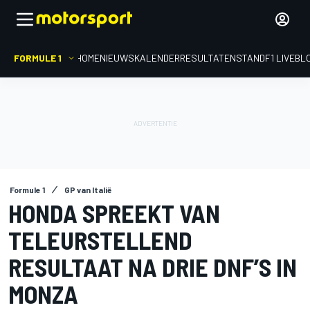
FORMULE 1
HOME
NIEUWS
KALENDER
RESULTATEN
STAND
F1 LIVEBL
Formule 1
GP van Italië
HONDA SPREEKT VAN
TELEURSTELLEND
RESULTAAT NA DRIE DNF’S IN
MONZA