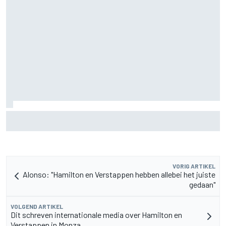
MotoGP Grand Prix van Groot-Brittannië 2026: tijden,
uitzending en meer
VORIG ARTIKEL
Alonso: "Hamilton en Verstappen hebben allebei het juiste
gedaan"
VOLGEND ARTIKEL
Dit schreven internationale media over Hamilton en
Verstappen in Monza