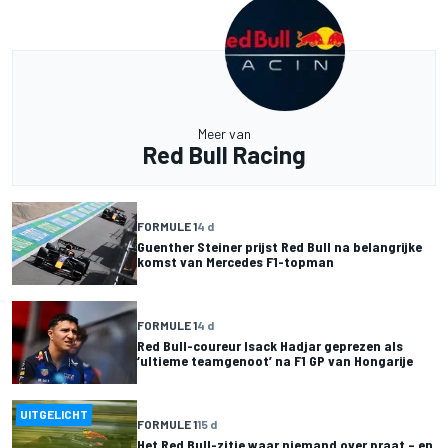
Meer van
Red Bull Racing
FORMULE 1
4 d
Guenther Steiner prijst Red Bull na belangrijke
komst van Mercedes F1-topman
FORMULE 1
4 d
Red Bull-coureur Isack Hadjar geprezen als
‘ultieme teamgenoot’ na F1 GP van Hongarije
UITGELICHT
FORMULE 1
15 d
Het Red Bull-zitje waar niemand over praat – en