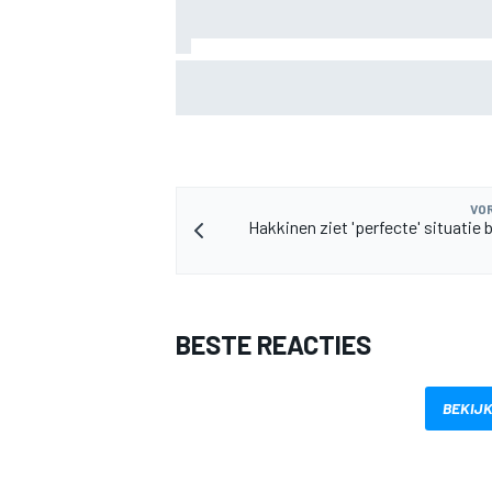
Oliver Bearman onthult nieuw zakelijk p
buiten de F1
MEER RACEKLASSEN
VOR
Hakkinen ziet 'perfecte' situatie b
BESTE REACTIES
BEKIJK