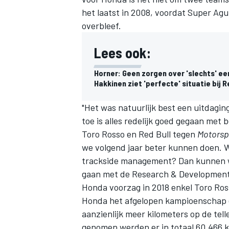
het laatst in 2008, voordat Super Ag
overbleef.
Lees ook:
Horner: Geen zorgen over 'slechts' ee
Hakkinen ziet 'perfecte' situatie bij R
"Het was natuurlijk best een uitdagi
toe is alles redelijk goed gegaan met
Toro Rosso en Red Bull tegen
Motorsp
we volgend jaar beter kunnen doen. 
trackside management? Dan kunnen we 
gaan met de Research & Development-
Honda voorzag in 2018 enkel Toro Ros
Honda het afgelopen kampioenschap e
aanzienlijk meer kilometers op de te
genomen werden er in totaal 60.466 ki