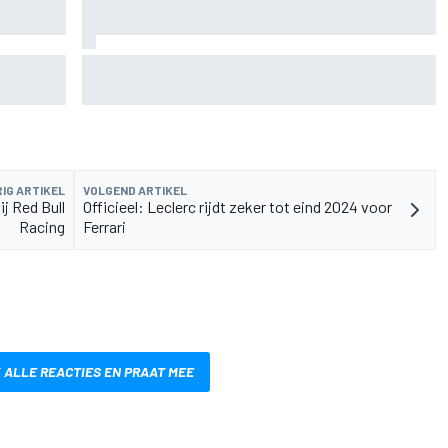
roject
Waarom Cadillac 'jaren' nodig heeft om het
niveau van F1-rivalen te bereiken
IG ARTIKEL
VOLGEND ARTIKEL
ij Red Bull
Officieel: Leclerc rijdt zeker tot eind 2024 voor
Racing
Ferrari
 ALLE REACTIES EN PRAAT MEE