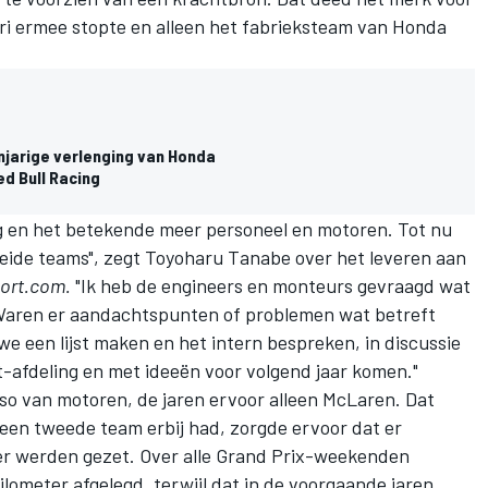
uri ermee stopte en alleen het fabrieksteam van Honda
njarige verlenging van Honda
ed Bull Racing
ng en het betekende meer personeel en motoren. Tot nu
 beide teams", zegt Toyoharu Tanabe over het leveren aan
ort.com.
"Ik heb de engineers en monteurs gevraagd wat
Waren er aandachtspunten of problemen wat betreft
een lijst maken en het intern bespreken, in discussie
afdeling en met ideeën voor volgend jaar komen."
so van motoren, de jaren ervoor alleen McLaren. Dat
en tweede team erbij had, zorgde ervoor dat er
ller werden gezet. Over alle Grand Prix-weekenden
lometer afgelegd, terwijl dat in de voorgaande jaren