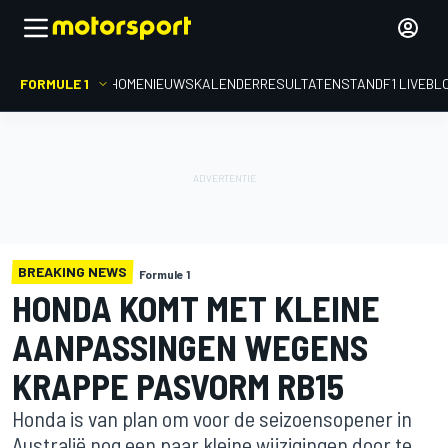
FORMULE 1
HOME
NIEUWS
KALENDER
RESULTATEN
STAND
F1 LIVEBL
BREAKING NEWS
Formule 1
HONDA KOMT MET KLEINE
AANPASSINGEN WEGENS
KRAPPE PASVORM RB15
Honda is van plan om voor de seizoensopener in
Australië nog een paar kleine wijzigingen door te