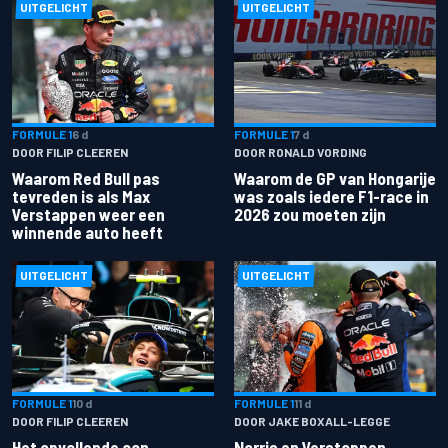
UITGELICHT
UITGELICHT
FORMULE 1
6 d
FORMULE 1
7 d
DOOR FILIP CLEEREN
DOOR RONALD VORDING
Waarom Red Bull pas
Waarom de GP van Hongarije
tevreden is als Max
was zoals iedere F1-race in
Verstappen weer een
2026 zou moeten zijn
winnende auto heeft
UITGELICHT
UITGELICHT
FORMULE 1
10 d
FORMULE 1
11 d
DOOR FILIP CLEEREN
DOOR JAKE BOXALL-LEGGE
Het opvallende aan
Norris en Verstappen