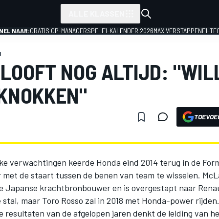
ALLE KLASSEN
NEL NAAR:
GRATIS GP-MANAGERSPEL
F1-KALENDER 2026
MAX VERSTAPPEN
F1-TE
1
LOOFT NOG ALTIJD: "WIL
 KNOKKEN"
TOEVOE
jke verwachtingen keerde Honda eind 2014 terug in de Form
er met de staart tussen de benen van team te wisselen. McL
e Japanse krachtbronbouwer en is overgestapt naar Rena
e stal, maar Toro Rosso zal in 2018 met Honda-power rijde
e resultaten van de afgelopen jaren denkt de leiding van h