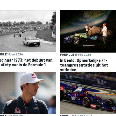
ULE 1
6 jun 2024
FORMULE 1
3 feb 2024
ug naar 1973: het debuut van
In beeld: Opmerkelijke F1-
safety car in de Formule 1
teampresentaties uit het
verleden
ULE 1
22 dec 2017
FORMULE 1
22 dec 2017