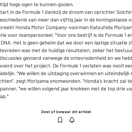
ltijd hoge ogen te kunnen gooien.
tart in de Formule 1 dankzij de droom van oprichter Soich
schiedenis van meer dan vijftig jaar in de koningsklasse 
spreekt Honda Motor Company-voorman Katsuhide Moriyama
ie voor teampersoneel. "Voor ons bedrijf is de Formule 1 er
s DNA. Het is geen geheim dat we door een lastige situatie z
tevreden was met de huidige resultaten, zeker het bestuur
discussies gevoerd vanwege de ontevredenheid en we heb
voerd over het project. De Formule 1 verlaten was nooit een
uidelijk: "We willen de uitdaging overwinnen en uiteindelijk
chten", zegt Moriyama onomwonden. "Honda's kracht zal t
panner, "we willen volgend jaar knokken met de top drie va
ap."
Deel of bewaar dit artikel