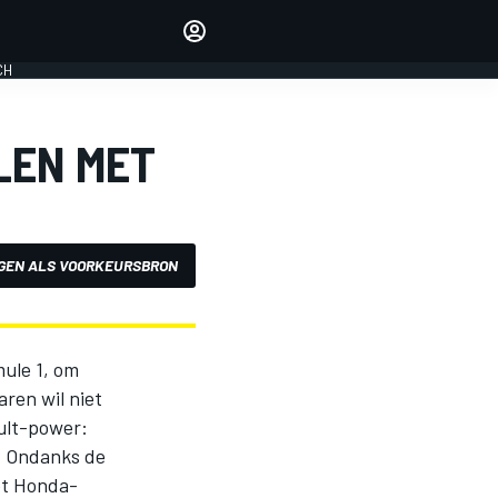
Laat je horen met de
reactiemodule
CH
LOGIN
EDITIE
LEN MET
NEDERLAND
GEN ALS VOORKEURSBRON
ule 1, om
aren wil niet
ult-power:
n. Ondanks de
et Honda-