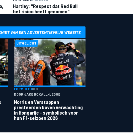
o,
Hartley: "Respect dat Red Bull
het risico heeft genomen"
ENIET VAN EEN ADVERTENTIEVRIJE WEBSITE
UITGELICHT
FORMULE 1
10 d
DOOR JAKE BOXALL-LEGGE
s
Norris en Verstappen
presteerden boven verwachting
in Hongarije - symbolisch voor
hun F1-seizoen 2026