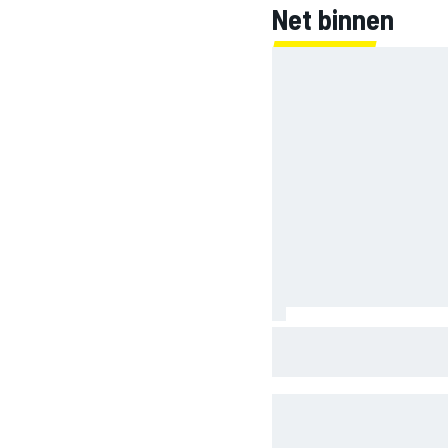
Net binnen
INDYCAR
Clark, Senna, Antonelli 
leeftijdsrecord voor de
WEC
DTM