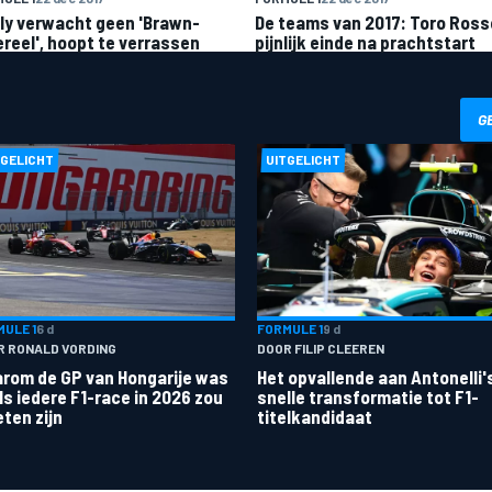
ly verwacht geen 'Brawn-
De teams van 2017: Toro Ross
ereel', hoopt te verrassen
pijnlijk einde na prachtstart
G
TGELICHT
UITGELICHT
ULE 1
6 d
FORMULE 1
9 d
R RONALD VORDING
DOOR FILIP CLEEREN
rom de GP van Hongarije was
Het opvallende aan Antonelli'
ls iedere F1-race in 2026 zou
snelle transformatie tot F1-
ten zijn
titelkandidaat