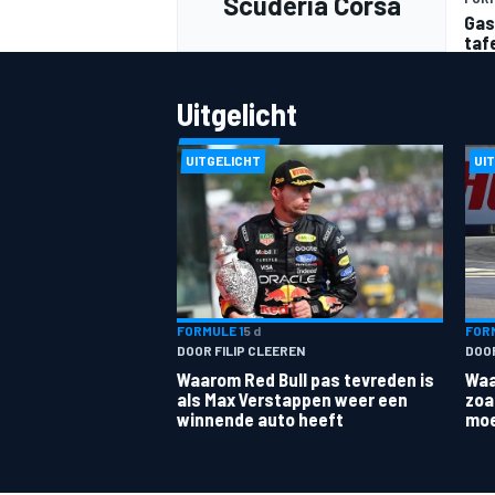
Scuderia Corsa
Gas
taf
Uitgelicht
UITGELICHT
UI
MEER RACEKLASSEN
FORMULE 1
5 d
FORM
DOOR FILIP CLEEREN
DOO
Waarom Red Bull pas tevreden is
Waa
als Max Verstappen weer een
zoa
winnende auto heeft
moe