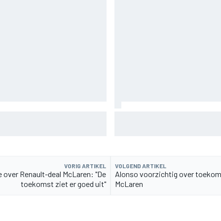
ronderdeel vervangen voor
MotoGP Grand Prix van Groot-B
uitzending en meer
VORIG ARTIKEL
VOLGEND ARTIKEL
 over Renault-deal McLaren: "De
Alonso voorzichtig over toekoms
toekomst ziet er goed uit"
McLaren