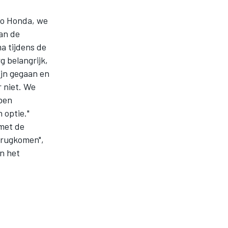
iro Honda, we
van de
 tijdens de
g belangrijk,
ijn gegaan en
 niet. We
ben
 optie."
 met de
erugkomen",
n het