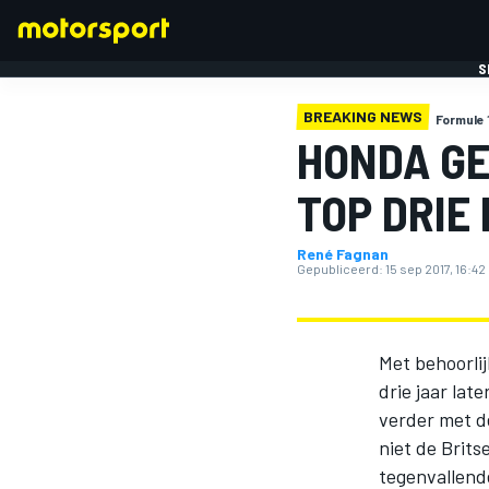
S
BREAKING NEWS
Formule 
HONDA GE
TOP DRIE
René Fagnan
FORMULE 1
Gepubliceerd:
15 sep 2017, 16:42
Met behoorli
drie jaar lat
verder met d
niet de Brits
tegenvallend