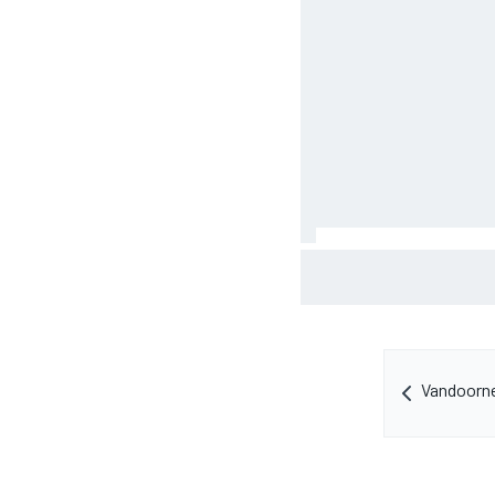
KTM mag afwijkend moto
GP van Aragón
Vandoorne