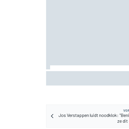
Albon: Baku-upgrade lost problemen va
Williams in F1 2026 niet op
VOR
Jos Verstappen luidt noodklok: "Be
ze dit