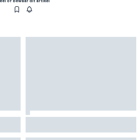
eel of bewaar dit artikel
or rest
Waarom F1 nog altijd maar één Grand Prix zelf
en
organiseert