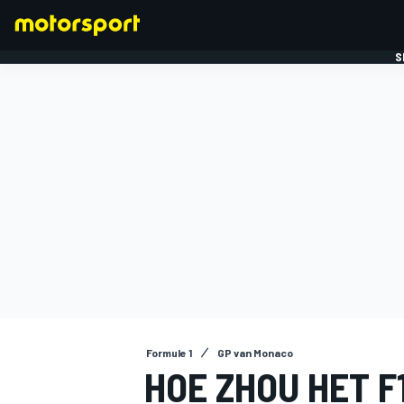
S
FORMULE 1
Formule 1
GP van Monaco
HOE ZHOU HET F