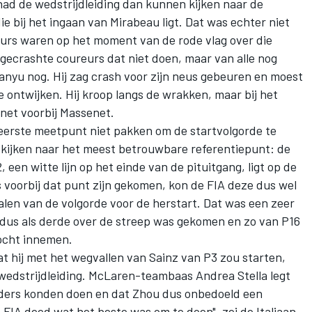
 had de wedstrijdleiding dan kunnen kijken naar de
die bij het ingaan van Mirabeau ligt. Dat was echter niet
reurs waren op het moment van de rode vlag over die
gecrashte coureurs dat niet doen, maar van alle nog
nyu nog. Hij zag crash voor zijn neus gebeuren en moest
 ontwijken. Hij kroop langs de wrakken, maar bij het
 net voorbij Massenet.
eerste meetpunt niet pakken om de startvolgorde te
 kijken naar het meest betrouwbare referentiepunt: de
 een witte lijn op het einde van de pituitgang, ligt op de
's voorbij dat punt zijn gekomen, kon de FIA deze dus wel
len van de volgorde voor de herstart. Dat was een zeer
r dus als derde over de streep was gekomen en zo van P16
mocht innemen.
dat hij met het wegvallen van Sainz van P3 zou starten,
e wedstrijdleiding. McLaren-teambaas Andrea Stella legt
 anders konden doen en dat Zhou dus onbedoeld een
De FIA deed wat het beste was om te doen", zei de Italiaan.