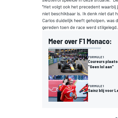
"Het volgt ook het precedent waarbij
niet beschikbaar is. Ik denk niet dat
Carlos duidelijk heeft geholpen, was 
gereden toen de race werd stilgelegd
Meer over F1 Monaco:
FORMULE 1
Coureurs plaats
"Geen lol aan"
FORMULE 1
Sainz blij voor 