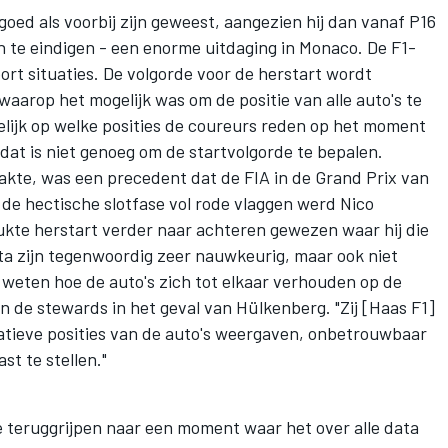
goed als voorbij zijn geweest, aangezien hij dan vanaf P16
te eindigen - een enorme uitdaging in Monaco. De F1-
soort situaties. De volgorde voor de herstart wordt
waarop het mogelijk was om de positie van alle auto's te
elijk op welke posities de coureurs reden op het moment
 dat is niet genoeg om de startvolgorde te bepalen.
akte, was een precedent dat de FIA in de Grand Prix van
 de hectische slotfase vol rode vlaggen werd
Nico
lukte herstart verder naar achteren gewezen waar hij die
a zijn tegenwoordig zeer nauwkeurig, maar ook niet
weten hoe de auto's zich tot elkaar verhouden op de
an de stewards in het geval van Hülkenberg. "Zij [Haas F1]
atieve posities van de auto's weergaven, onbetrouwbaar
st te stellen."
e teruggrijpen naar een moment waar het over alle data