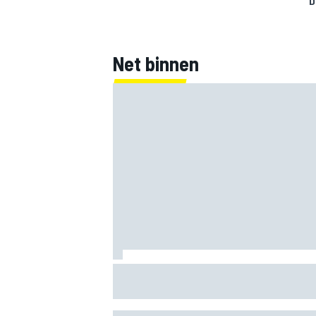
D
Net binnen
MEER RACEKLASSEN
Mercedes houdt timing van upgrades vo
F1-seizoen 2026 nauwlettend in de gat