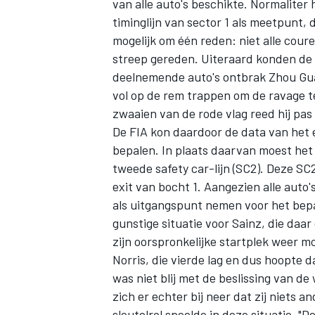
van alle auto's beschikte. Normaliter
timinglijn van sector 1 als meetpunt, 
mogelijk om één reden: niet alle cou
streep gereden. Uiteraard konden de 
deelnemende auto's ontbrak Zhou Gua
vol op de rem trappen om de ravage te
zwaaien van de rode vlag reed hij pas
De FIA kon daardoor de data van het 
bepalen. In plaats daarvan moest het
tweede safety car-lijn (SC2). Deze SC2,
exit van bocht 1. Aangezien alle auto
als uitgangspunt nemen voor het bepa
gunstige situatie voor Sainz, die daa
zijn oorspronkelijke startplek weer 
Norris, die vierde lag en dus hoopte 
was niet blij met de beslissing van d
zich er echter bij neer dat zij niets
sleutelrol speelde in deze situatie. "