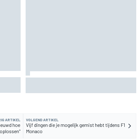
n
De nieuwigheid van Cadillac is eraf, maar dat is
juist een compliment
IG ARTIKEL
VOLGEND ARTIKEL
nieuwd hoe
Vijf dingen die je mogelijk gemist hebt tijdens F1
 oplossen"
Monaco