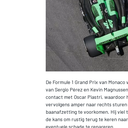
INDYCAR
De Formule 1 Grand Prix van Monaco w
van
Sergio Pérez
en
Kevin Magnusse
contact met
Oscar Piastri
, waardoor 
vervolgens amper naar rechts sturen 
WEC
DTM
baanafzetting te voorkomen. Hij viel 
de kans om rustig terug te keren naa
eventuele schade te repareren.