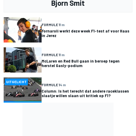
Bjorn Smit
FORMULE 1
1 m
Fornaroli werkt deze week F1-test af voor Haas
in Jerez
FORMULE 1
1 m
McLaren en Red Bull gaan in beroep tegen
herstel Gasly-podium
UITGELICHT
FORMULE 1
4 m
Column: Is het terecht dat andere raceklassen
slaatje willen slaan uit kritiek op F1?