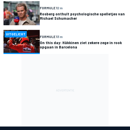
FORMULE 1
2 m
Rosberg onthult psychologische spelletjes van
Michael Schumacher
UITGELICHT
FORMULE 1
3 m
On this day: Häkkinen ziet zekere zege in rook
opgaan in Barcelona