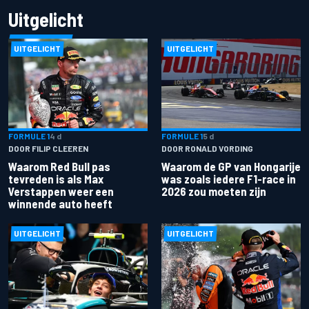
Uitgelicht
UITGELICHT
UITGELICHT
FORMULE 1
4 d
FORMULE 1
5 d
DOOR FILIP CLEEREN
DOOR RONALD VORDING
Waarom Red Bull pas
Waarom de GP van Hongarije
tevreden is als Max
was zoals iedere F1-race in
Verstappen weer een
2026 zou moeten zijn
winnende auto heeft
UITGELICHT
UITGELICHT