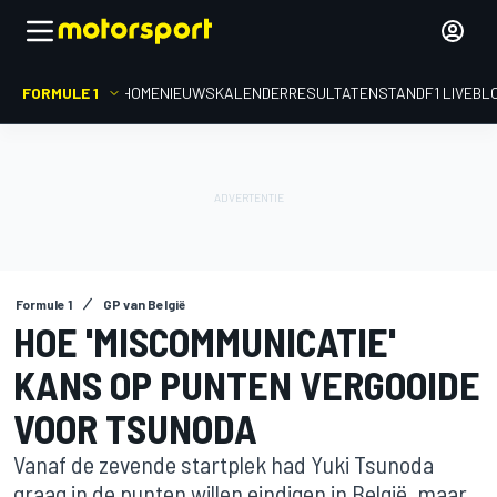
FORMULE 1
HOME
NIEUWS
KALENDER
RESULTATEN
STAND
F1 LIVEBL
Formule 1
GP van België
HOE 'MISCOMMUNICATIE'
KANS OP PUNTEN VERGOOIDE
VOOR TSUNODA
Vanaf de zevende startplek had Yuki Tsunoda
graag in de punten willen eindigen in België, maar