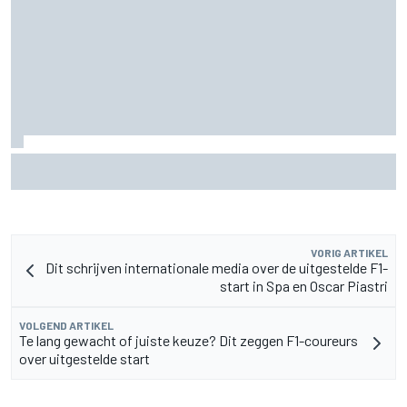
MotoGP Grand Prix van Groot-Brittannië 2026: tijden,
uitzending en meer
VORIG ARTIKEL
Dit schrijven internationale media over de uitgestelde F1-
start in Spa en Oscar Piastri
VOLGEND ARTIKEL
Te lang gewacht of juiste keuze? Dit zeggen F1-coureurs
over uitgestelde start