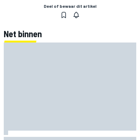
Deel of bewaar dit artikel
Net binnen
Clark, Senna, Antonelli – zo ontwikkelde het