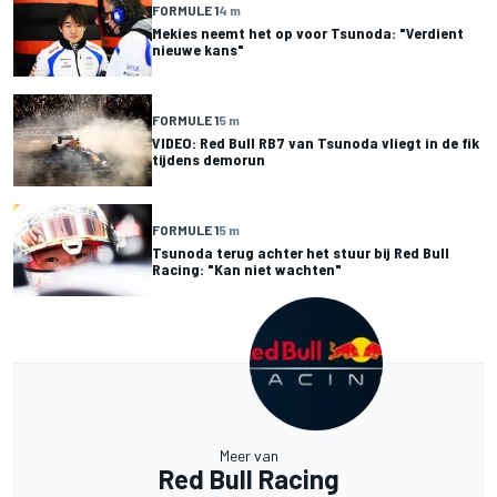
FORMULE 1
4 m
Mekies neemt het op voor Tsunoda: "Verdient
nieuwe kans"
FORMULE 1
5 m
VIDEO: Red Bull RB7 van Tsunoda vliegt in de fik
tijdens demorun
FORMULE 1
5 m
Tsunoda terug achter het stuur bij Red Bull
Racing: "Kan niet wachten"
Meer van
Red Bull Racing