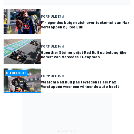
FORMULE 1
3 d
F1-legendes buigen zich over toekomst van Max
Verstappen bij Red Bull
FORMULE 1
4 d
Guenther Steiner prijst Red Bull na belangrijke
komst van Mercedes F1-topman
UITGELICHT
FORMULE 1
5 d
Waarom Red Bull pas tevreden is als Max
Verstappen weer een winnende auto heeft