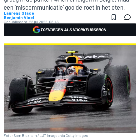
een 'miscommunicatie' gooide roet in het eten.
Laurens Stade
Benjamin Vinel
Gepubliceerd:
28 jul 2025, 08:46
TOEVOEGEN ALS VOORKEURSBRON
Foto: Sam Bloxham / LAT Images via Getty Images