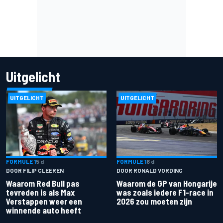
Uitgelicht
UITGELICHT
UITGELICHT
FORMULE 1
5 d
FORMULE 1
6 d
DOOR FILIP CLEEREN
DOOR RONALD VORDING
Waarom Red Bull pas
Waarom de GP van Hongarije
tevreden is als Max
was zoals iedere F1-race in
Verstappen weer een
2026 zou moeten zijn
winnende auto heeft