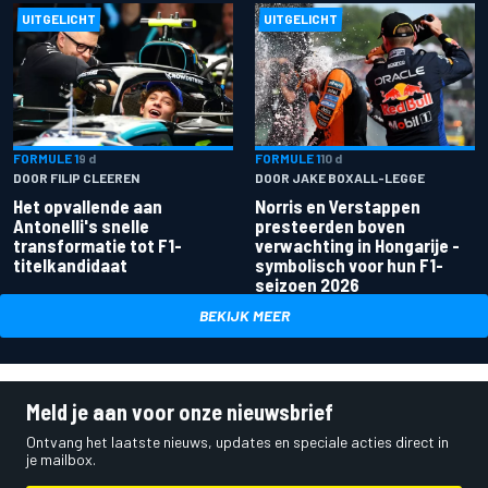
UITGELICHT
UITGELICHT
FORMULE 1
9 d
FORMULE 1
10 d
DOOR FILIP CLEEREN
DOOR JAKE BOXALL-LEGGE
Het opvallende aan
Norris en Verstappen
Antonelli's snelle
presteerden boven
transformatie tot F1-
verwachting in Hongarije -
titelkandidaat
symbolisch voor hun F1-
seizoen 2026
BEKIJK MEER
Meld je aan voor onze nieuwsbrief
Ontvang het laatste nieuws, updates en speciale acties direct in
je mailbox.