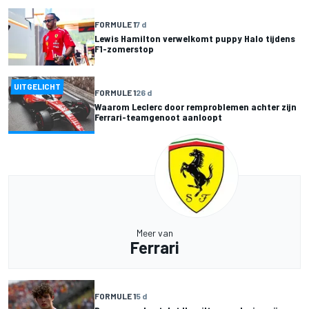
FORMULE 1
7 d
Lewis Hamilton verwelkomt puppy Halo tijdens
F1-zomerstop
UITGELICHT
FORMULE 1
26 d
Waarom Leclerc door remproblemen achter zijn
Ferrari-teamgenoot aanloopt
Meer van
Ferrari
FORMULE 1
5 d