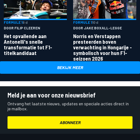
FORMULE 1
9 d
FORMULE 1
10 d
DOOR FILIP CLEEREN
DOOR JAKE BOXALL-LEGGE
Het opvallende aan
Norris en Verstappen
Antonelli's snelle
presteerden boven
transformatie tot F1-
verwachting in Hongarije -
titelkandidaat
symbolisch voor hun F1-
seizoen 2026
BEKIJK MEER
Meld je aan voor onze nieuwsbrief
Ontvang het laatste nieuws, updates en speciale acties direct in
je mailbox.
ABONNEER