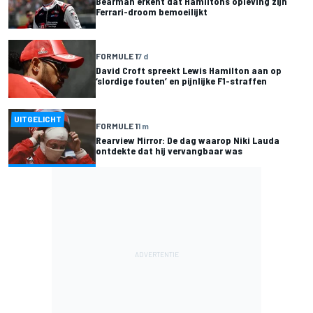
Bearman erkent dat Hamiltons opleving zijn
Ferrari-droom bemoeilijkt
FORMULE 1
7 d
David Croft spreekt Lewis Hamilton aan op
‘slordige fouten’ en pijnlijke F1-straffen
UITGELICHT
FORMULE 1
1 m
Rearview Mirror: De dag waarop Niki Lauda
ontdekte dat hij vervangbaar was