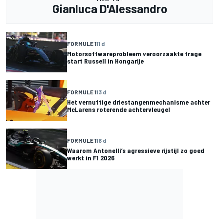
Gianluca D'Alessandro
FORMULE 1
11 d
Motorsoftwareprobleem veroorzaakte trage
start Russell in Hongarije
FORMULE 1
13 d
Het vernuftige driestangenmechanisme achter
McLarens roterende achtervleugel
FORMULE 1
16 d
Waarom Antonelli’s agressieve rijstijl zo goed
werkt in F1 2026