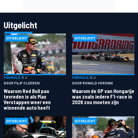
Uitgelicht
UITGELICHT
UITGELICHT
FORMULE 1
5 d
FORMULE 1
6 d
DOOR FILIP CLEEREN
DOOR RONALD VORDING
Waarom Red Bull pas
Waarom de GP van Hongarije
tevreden is als Max
was zoals iedere F1-race in
Verstappen weer een
2026 zou moeten zijn
winnende auto heeft
UITGELICHT
UITGELICHT