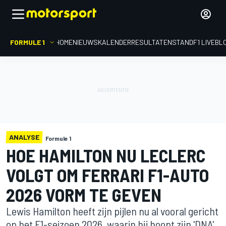
FORMULE 1
HOME
NIEUWS
KALENDER
RESULTATEN
STAND
F1 LIVEBL
ANALYSE
Formule 1
HOE HAMILTON NU LECLERC
VOLGT OM FERRARI F1-AUTO
2026 VORM TE GEVEN
Lewis Hamilton heeft zijn pijlen nu al vooral gericht
op het F1-seizoen 2026, waarin hij hoopt zijn 'DNA'