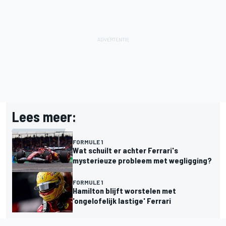
Lees meer:
FORMULE 1
Wat schuilt er achter Ferrari's
mysterieuze probleem met wegligging?
FORMULE 1
Hamilton blijft worstelen met
'ongelofelijk lastige' Ferrari