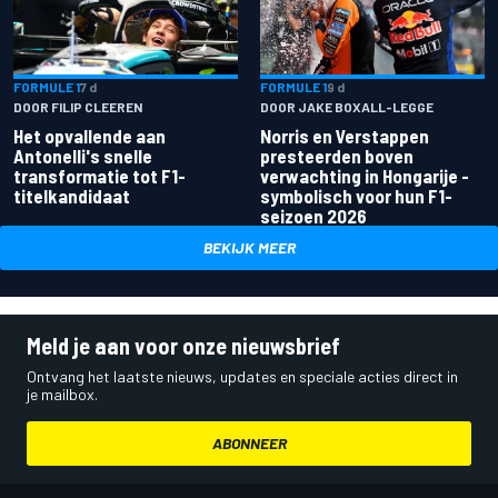
FORMULE 1
7 d
FORMULE 1
9 d
DOOR FILIP CLEEREN
DOOR JAKE BOXALL-LEGGE
Het opvallende aan
Norris en Verstappen
Antonelli's snelle
presteerden boven
transformatie tot F1-
verwachting in Hongarije -
titelkandidaat
symbolisch voor hun F1-
seizoen 2026
BEKIJK MEER
Meld je aan voor onze nieuwsbrief
Ontvang het laatste nieuws, updates en speciale acties direct in
je mailbox.
ABONNEER