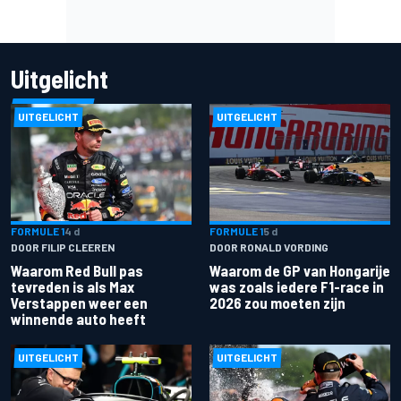
Uitgelicht
UITGELICHT
UITGELICHT
FORMULE 1
4 d
FORMULE 1
5 d
DOOR FILIP CLEEREN
DOOR RONALD VORDING
Waarom Red Bull pas
Waarom de GP van Hongarije
tevreden is als Max
was zoals iedere F1-race in
Verstappen weer een
2026 zou moeten zijn
winnende auto heeft
UITGELICHT
UITGELICHT