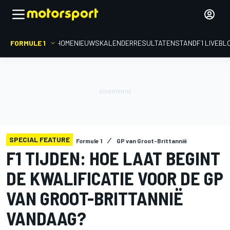
FORMULE 1
HOME
NIEUWS
KALENDER
RESULTATEN
STAND
F1 LIVEBL
SPECIAL FEATURE
Formule 1
GP van Groot-Brittannië
F1 TIJDEN: HOE LAAT BEGINT
DE KWALIFICATIE VOOR DE GP
VAN GROOT-BRITTANNIË
VANDAAG?