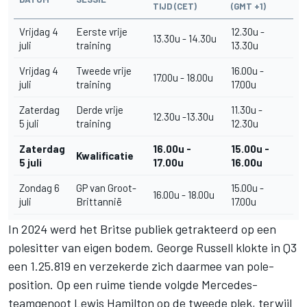
TIJD (CET)
(GMT +1)
Vrijdag 4
Eerste vrije
12.30u -
13.30u - 14.30u
juli
training
13.30u
Vrijdag 4
Tweede vrije
16.00u -
17.00u - 18.00u
juli
training
17.00u
Zaterdag
Derde vrije
11.30u -
12.30u -13.30u
5 juli
training
12.30u
Zaterdag
16.00u -
15.00u -
Kwalificatie
5 juli
17.00u
16.00u
Zondag 6
GP van Groot-
15.00u -
16.00u - 18.00u
juli
Brittannië
17.00u
In 2024 werd het Britse publiek getrakteerd op een
polesitter van eigen bodem. George Russell klokte in Q3
een 1.25.819 en verzekerde zich daarmee van pole-
position. Op een ruime tiende volgde Mercedes-
teamgenoot Lewis Hamilton op de tweede plek, terwijl