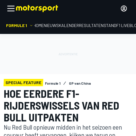
FORMULE 1
HOME
NIEUWS
KALENDER
RESULTATEN
STAND
F1 LIVEBL
SPECIAL FEATURE
Formule 1
GP van China
HOE EERDERE F1-
RIJDERSWISSELS VAN RED
BULL UITPAKTEN
Nu Red Bull opnieuw midden in het seizoen een
coureur heeft vervangen, kijken we terug op