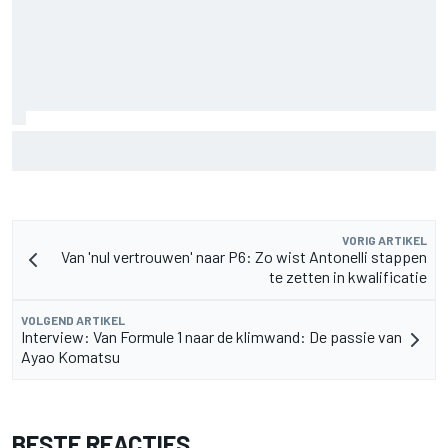
Aston Martin onthult nieuwe limited-edition Glenfiddich-
whisky
VORIG ARTIKEL
Van 'nul vertrouwen' naar P6: Zo wist Antonelli stappen
te zetten in kwalificatie
VOLGEND ARTIKEL
Interview: Van Formule 1 naar de klimwand: De passie van
Ayao Komatsu
BESTE REACTIES