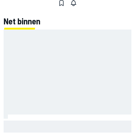
Net binnen
Marco Bezzecchi tempert verwachtingen voor Britse GP:
‘Ik ben nog niet 100%’