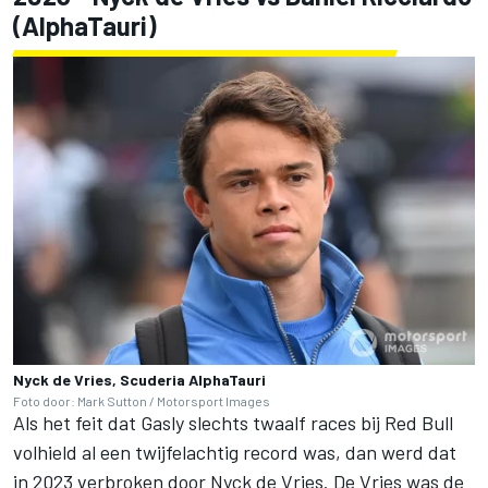
(AlphaTauri)
Nyck de Vries, Scuderia AlphaTauri
Foto door: Mark Sutton / Motorsport Images
Als het feit dat Gasly slechts twaalf races bij Red Bull
volhield al een twijfelachtig record was, dan werd dat
in 2023 verbroken door Nyck de Vries. De Vries was de