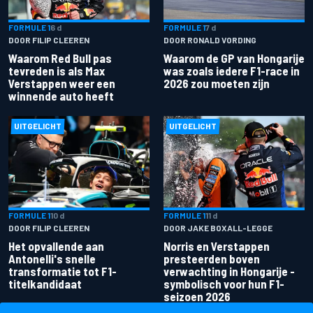
FORMULE 1
6 d
FORMULE 1
7 d
DOOR FILIP CLEEREN
DOOR RONALD VORDING
Waarom Red Bull pas
Waarom de GP van Hongarije
tevreden is als Max
was zoals iedere F1-race in
Verstappen weer een
2026 zou moeten zijn
winnende auto heeft
UITGELICHT
UITGELICHT
FORMULE 1
10 d
FORMULE 1
11 d
DOOR FILIP CLEEREN
DOOR JAKE BOXALL-LEGGE
Het opvallende aan
Norris en Verstappen
Antonelli's snelle
presteerden boven
transformatie tot F1-
verwachting in Hongarije -
titelkandidaat
symbolisch voor hun F1-
seizoen 2026