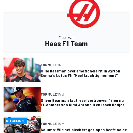
Meer van
Haas F1 Team
FORMULE 1
4 u
Ollie Bearman over emotionele rit in Ayrton
Senna's Lotus F1: "Heel krachtig moment"
FORMULE 1
4 d
Oliver Bearman laat 'veel vertrouwen' zien na
F1-opmars van Kimi Antonelli en Isack Hadjar
UITGELICHT
FORMULE 1
4 m
Column: Wie het slechtst geslapen heeft na de