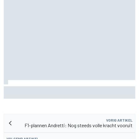
F2-talent Rafael Camara reageert op Haas F1-geruchten
voor 2027
VORIG ARTIKEL
F1-plannen Andretti: Nog steeds volle kracht vooruit
VOLGEND ARTIKEL