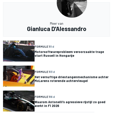
Meer van
Gianluca D'Alessandro
FORMULE 1
11 d
Motorsoftwareprobleem veroorzaakte trage
start Russell in Hongarije
FORMULE 1
13 d
Het vernuftige driestangenmechanisme achter
McLarens roterende achtervleugel
FORMULE 1
16 d
Waarom Antonelli’s agressieve rijstijl zo goed
werkt in F1 2026