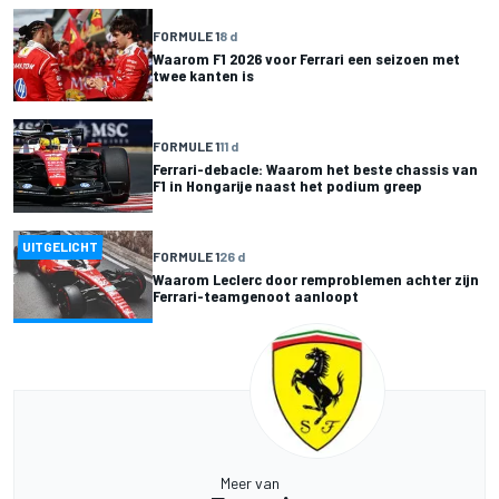
FORMULE 1
8 d
Waarom F1 2026 voor Ferrari een seizoen met
twee kanten is
FORMULE 1
11 d
Ferrari-debacle: Waarom het beste chassis van
F1 in Hongarije naast het podium greep
UITGELICHT
FORMULE 1
26 d
Waarom Leclerc door remproblemen achter zijn
Ferrari-teamgenoot aanloopt
Meer van