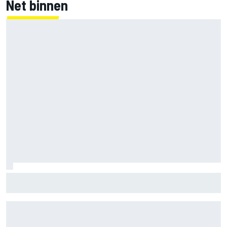
Net binnen
Jack Miller nadert beslissing over toekomst na MotoGP
amid Yamaha WSBK-geruchten