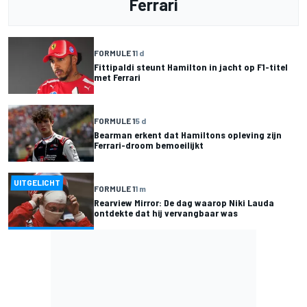
Ferrari
FORMULE 1
1 d
Fittipaldi steunt Hamilton in jacht op F1-titel
met Ferrari
FORMULE 1
5 d
Bearman erkent dat Hamiltons opleving zijn
Ferrari-droom bemoeilijkt
UITGELICHT
FORMULE 1
1 m
Rearview Mirror: De dag waarop Niki Lauda
ontdekte dat hij vervangbaar was