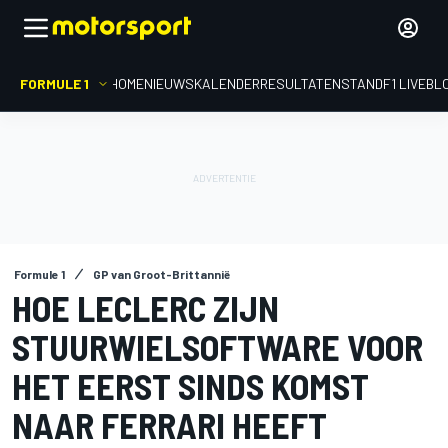
FORMULE 1
HOME
NIEUWS
KALENDER
RESULTATEN
STAND
F1 LIVEBL
Formule 1
GP van Groot-Brittannië
HOE LECLERC ZIJN
STUURWIELSOFTWARE VOOR
HET EERST SINDS KOMST
NAAR FERRARI HEEFT