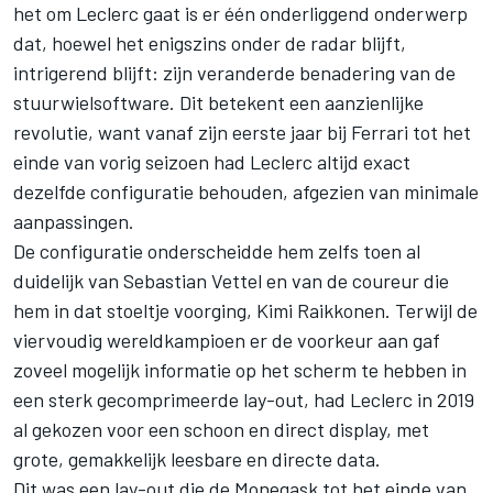
het om Leclerc gaat is er één onderliggend onderwerp
dat, hoewel het enigszins onder de radar blijft,
intrigerend blijft: zijn veranderde benadering van de
stuurwielsoftware. Dit betekent een aanzienlijke
revolutie, want vanaf zijn eerste jaar bij
Ferrari
tot het
einde van vorig seizoen had Leclerc altijd exact
dezelfde configuratie behouden, afgezien van minimale
aanpassingen.
De configuratie onderscheidde hem zelfs toen al
duidelijk van
Sebastian Vettel
en van de coureur die
hem in dat stoeltje voorging,
Kimi Raikkonen
. Terwijl de
viervoudig wereldkampioen er de voorkeur aan gaf
zoveel mogelijk informatie op het scherm te hebben in
een sterk gecomprimeerde lay-out, had Leclerc in 2019
al gekozen voor een schoon en direct display, met
grote, gemakkelijk leesbare en directe data.
Dit was een lay-out die de Monegask tot het einde van