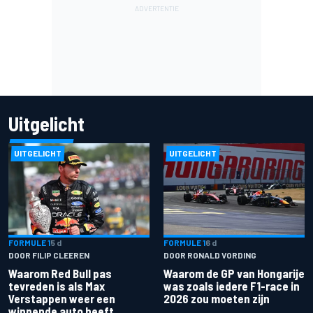
Uitgelicht
UITGELICHT
UITGELICHT
FORMULE 1
5 d
FORMULE 1
6 d
DOOR FILIP CLEEREN
DOOR RONALD VORDING
Waarom Red Bull pas
Waarom de GP van Hongarije
tevreden is als Max
was zoals iedere F1-race in
Verstappen weer een
2026 zou moeten zijn
winnende auto heeft