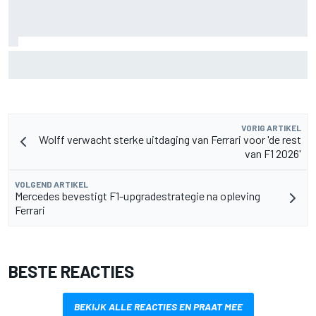
Clark, Senna, Antonelli – zo ontwikkelde het
leeftijdsrecord voor de grand chelem
VORIG ARTIKEL
Wolff verwacht sterke uitdaging van Ferrari voor 'de rest
van F1 2026'
VOLGEND ARTIKEL
Mercedes bevestigt F1-upgradestrategie na opleving
Ferrari
BESTE REACTIES
BEKIJK ALLE REACTIES EN PRAAT MEE