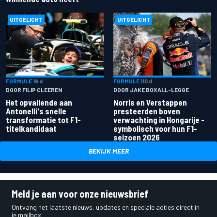
UITGELICHT
UITGELICHT
FORMULE 1
9 d
FORMULE 1
10 d
DOOR FILIP CLEEREN
DOOR JAKE BOXALL-LEGGE
Het opvallende aan
Norris en Verstappen
Antonelli's snelle
presteerden boven
transformatie tot F1-
verwachting in Hongarije -
titelkandidaat
symbolisch voor hun F1-
seizoen 2026
BEKIJK MEER
Meld je aan voor onze nieuwsbrief
Ontvang het laatste nieuws, updates en speciale acties direct in
je mailbox.