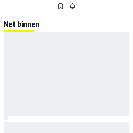
Net binnen
Marco Bezzecchi tempert verwachtingen voor Britse GP:
‘Ik ben nog niet 100%’