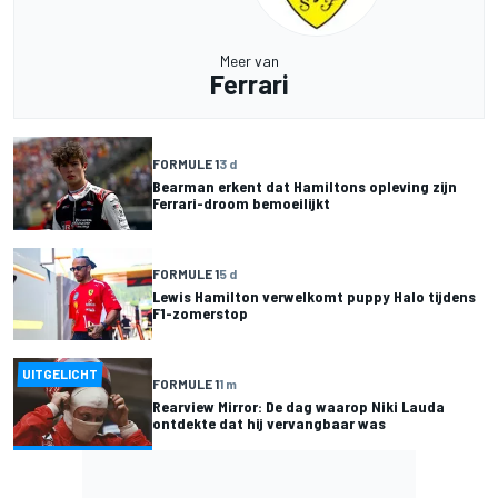
Meer van
Ferrari
FORMULE 1
3 d
Bearman erkent dat Hamiltons opleving zijn
Ferrari-droom bemoeilijkt
FORMULE 1
5 d
Lewis Hamilton verwelkomt puppy Halo tijdens
F1-zomerstop
UITGELICHT
FORMULE 1
1 m
Rearview Mirror: De dag waarop Niki Lauda
ontdekte dat hij vervangbaar was