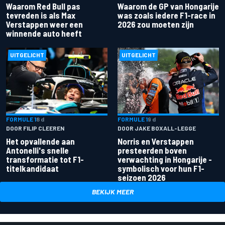
Waarom Red Bull pas
Waarom de GP van Hongarije
tevreden is als Max
was zoals iedere F1-race in
Verstappen weer een
2026 zou moeten zijn
winnende auto heeft
UITGELICHT
UITGELICHT
FORMULE 1
8 d
FORMULE 1
9 d
DOOR FILIP CLEEREN
DOOR JAKE BOXALL-LEGGE
Het opvallende aan
Norris en Verstappen
Antonelli's snelle
presteerden boven
transformatie tot F1-
verwachting in Hongarije -
titelkandidaat
symbolisch voor hun F1-
seizoen 2026
BEKIJK MEER