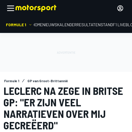
FORMULE 1
HOME
NIEUWS
KALENDER
RESULTATEN
STAND
F1 LIVEBL
Formule 1
GP van Groot-Brittannië
LECLERC NA ZEGE IN BRITSE
GP: "ER ZIJN VEEL
NARRATIEVEN OVER MIJ
GECREËERD"