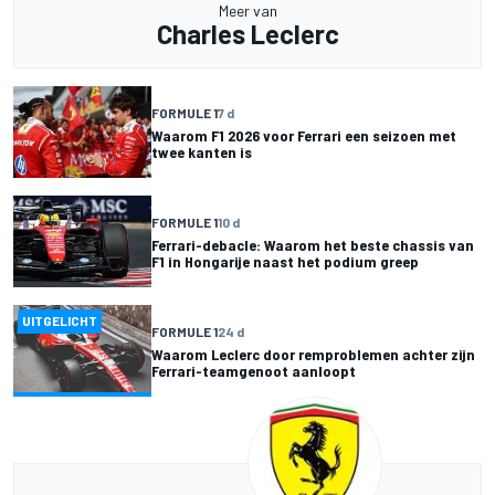
Meer van
Charles Leclerc
FORMULE 1
7 d
Waarom F1 2026 voor Ferrari een seizoen met
twee kanten is
FORMULE 1
10 d
Ferrari-debacle: Waarom het beste chassis van
F1 in Hongarije naast het podium greep
UITGELICHT
FORMULE 1
24 d
Waarom Leclerc door remproblemen achter zijn
Ferrari-teamgenoot aanloopt