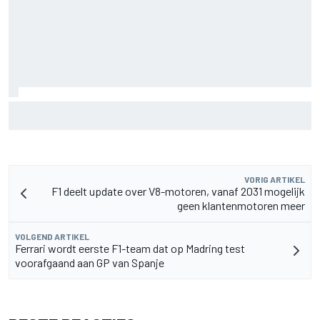
Aston Martin onthult nieuwe limited-edition Glenfiddich-
whisky
VORIG ARTIKEL
F1 deelt update over V8-motoren, vanaf 2031 mogelijk
geen klantenmotoren meer
VOLGEND ARTIKEL
Ferrari wordt eerste F1-team dat op Madring test
voorafgaand aan GP van Spanje