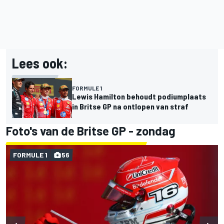
Lees ook:
FORMULE 1
Lewis Hamilton behoudt podiumplaats
in Britse GP na ontlopen van straf
Foto's van de Britse GP - zondag
FORMULE 1
56