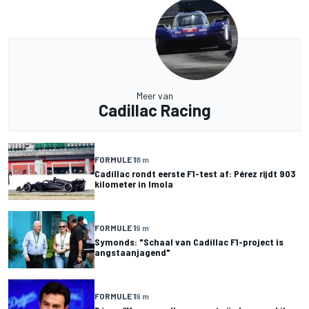
Meer van
Cadillac Racing
FORMULE 1
8 m
Cadillac rondt eerste F1-test af: Pérez rijdt 903
kilometer in Imola
FORMULE 1
9 m
Symonds: "Schaal van Cadillac F1-project is
angstaanjagend"
FORMULE 1
9 m