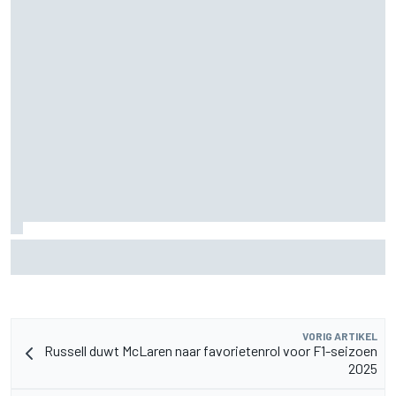
MotoGP Grand Prix van Groot-Brittannië 2026: tijden,
uitzending en meer
VORIG ARTIKEL
Russell duwt McLaren naar favorietenrol voor F1-seizoen
2025