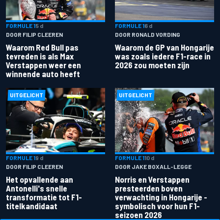
FORMULE 1
5 d
FORMULE 1
6 d
DOOR FILIP CLEEREN
DOOR RONALD VORDING
Waarom Red Bull pas
Waarom de GP van Hongarije
tevreden is als Max
was zoals iedere F1-race in
Verstappen weer een
2026 zou moeten zijn
winnende auto heeft
UITGELICHT
UITGELICHT
FORMULE 1
9 d
FORMULE 1
10 d
DOOR FILIP CLEEREN
DOOR JAKE BOXALL-LEGGE
Het opvallende aan
Norris en Verstappen
Antonelli's snelle
presteerden boven
transformatie tot F1-
verwachting in Hongarije -
titelkandidaat
symbolisch voor hun F1-
seizoen 2026