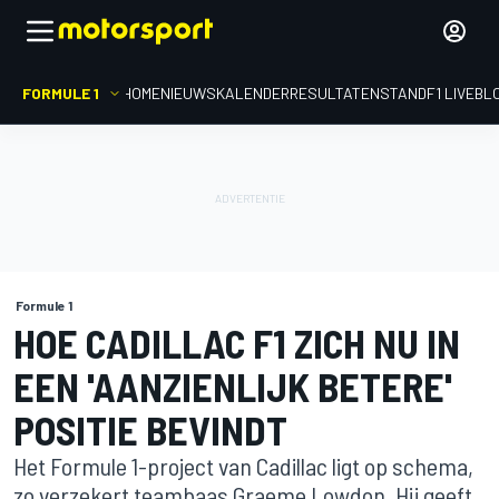
FORMULE 1
HOME
NIEUWS
KALENDER
RESULTATEN
STAND
F1 LIVEBL
Formule 1
HOE CADILLAC F1 ZICH NU IN
EEN 'AANZIENLIJK BETERE'
POSITIE BEVINDT
Het Formule 1-project van Cadillac ligt op schema,
zo verzekert teambaas Graeme Lowdon. Hij geeft