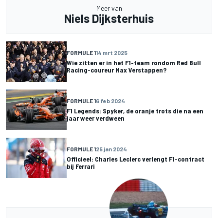
Meer van
Niels Dijksterhuis
FORMULE 1
14 mrt 2025
Wie zitten er in het F1-team rondom Red Bull
Racing-coureur Max Verstappen?
FORMULE 1
6 feb 2024
F1 Legends: Spyker, de oranje trots die na een
jaar weer verdween
FORMULE 1
25 jan 2024
Officieel: Charles Leclerc verlengt F1-contract
bij Ferrari