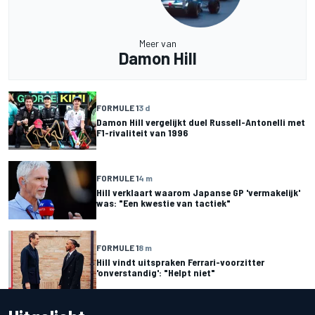
Meer van
Damon Hill
FORMULE 1
3 d
Damon Hill vergelijkt duel Russell-Antonelli met
F1-rivaliteit van 1996
FORMULE 1
4 m
Hill verklaart waarom Japanse GP 'vermakelijk'
was: "Een kwestie van tactiek"
FORMULE 1
8 m
Hill vindt uitspraken Ferrari-voorzitter
'onverstandig': "Helpt niet"