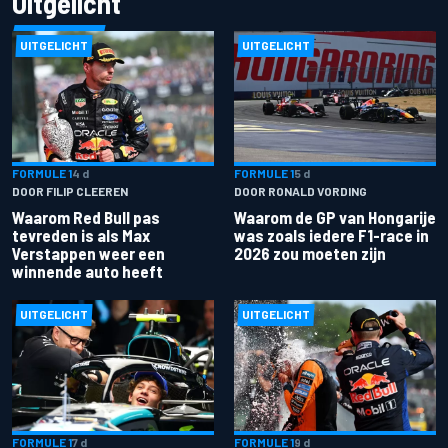
Uitgelicht
UITGELICHT
UITGELICHT
FORMULE 1
4 d
FORMULE 1
5 d
DOOR FILIP CLEEREN
DOOR RONALD VORDING
Waarom Red Bull pas
Waarom de GP van Hongarije
tevreden is als Max
was zoals iedere F1-race in
Verstappen weer een
2026 zou moeten zijn
winnende auto heeft
UITGELICHT
UITGELICHT
FORMULE 1
7 d
FORMULE 1
9 d