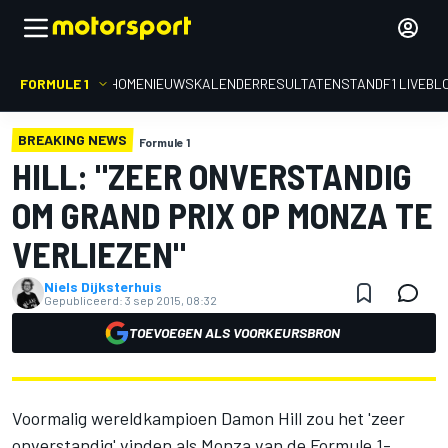
FORMULE 1
HOME
NIEUWS
KALENDER
RESULTATEN
STAND
F1 LIVEBL
BREAKING NEWS
Formule 1
HILL: "ZEER ONVERSTANDIG
OM GRAND PRIX OP MONZA TE
VERLIEZEN"
Niels Dijksterhuis
Gepubliceerd:
3 sep 2015, 08:32
TOEVOEGEN ALS VOORKEURSBRON
Voormalig wereldkampioen Damon Hill zou het 'zeer
onverstandig' vinden als Monza van de Formule 1-