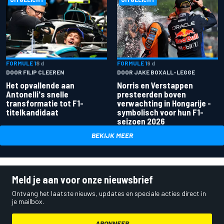
FORMULE 1
8 d
FORMULE 1
9 d
DOOR FILIP CLEEREN
DOOR JAKE BOXALL-LEGGE
Het opvallende aan
Norris en Verstappen
Antonelli's snelle
presteerden boven
transformatie tot F1-
verwachting in Hongarije -
titelkandidaat
symbolisch voor hun F1-
seizoen 2026
BEKIJK MEER
Meld je aan voor onze nieuwsbrief
Ontvang het laatste nieuws, updates en speciale acties direct in
je mailbox.
ABONNEER