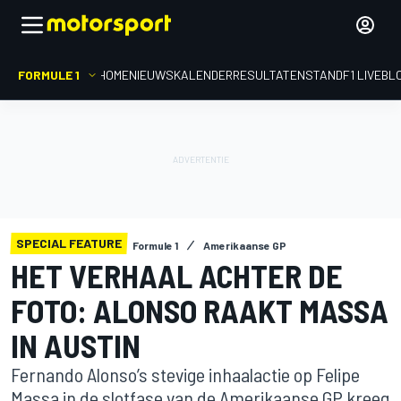
FORMULE 1
HOME
NIEUWS
KALENDER
RESULTATEN
STAND
F1 LIVEBL
SPECIAL FEATURE
Formule 1
Amerikaanse GP
HET VERHAAL ACHTER DE
FOTO: ALONSO RAAKT MASSA
IN AUSTIN
Fernando Alonso’s stevige inhaalactie op Felipe
Massa in de slotfase van de Amerikaanse GP kreeg