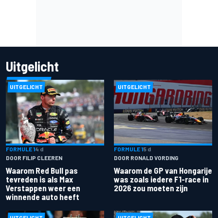
Uitgelicht
UITGELICHT
UITGELICHT
FORMULE 1
4 d
FORMULE 1
5 d
DOOR FILIP CLEEREN
DOOR RONALD VORDING
Waarom Red Bull pas
Waarom de GP van Hongarije
tevreden is als Max
was zoals iedere F1-race in
Verstappen weer een
2026 zou moeten zijn
winnende auto heeft
UITGELICHT
UITGELICHT