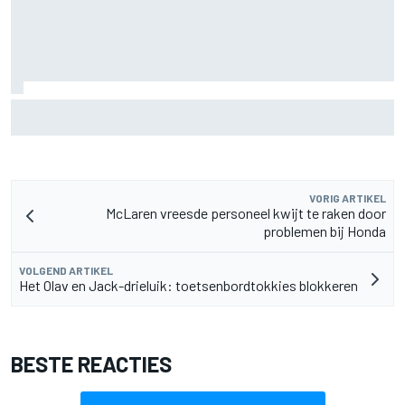
Fittipaldi: strijd tussen Antonelli en Russell is goed voor F1
VORIG ARTIKEL
McLaren vreesde personeel kwijt te raken door
problemen bij Honda
VOLGEND ARTIKEL
Het Olav en Jack-drieluik: toetsenbordtokkies blokkeren
BESTE REACTIES