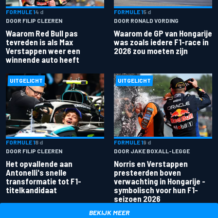
FORMULE 1
4 d
FORMULE 1
5 d
DOOR FILIP CLEEREN
DOOR RONALD VORDING
Waarom Red Bull pas
Waarom de GP van Hongarije
tevreden is als Max
was zoals iedere F1-race in
Verstappen weer een
2026 zou moeten zijn
winnende auto heeft
UITGELICHT
UITGELICHT
FORMULE 1
8 d
FORMULE 1
9 d
DOOR FILIP CLEEREN
DOOR JAKE BOXALL-LEGGE
Het opvallende aan
Norris en Verstappen
Antonelli's snelle
presteerden boven
transformatie tot F1-
verwachting in Hongarije -
titelkandidaat
symbolisch voor hun F1-
seizoen 2026
BEKIJK MEER