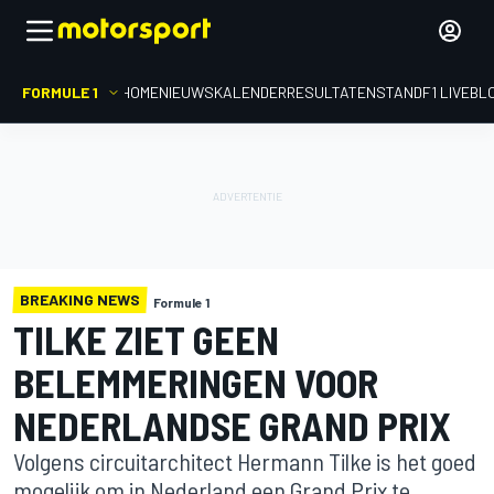
FORMULE 1
HOME
NIEUWS
KALENDER
RESULTATEN
STAND
F1 LIVEBL
BREAKING NEWS
Formule 1
TILKE ZIET GEEN
BELEMMERINGEN VOOR
NEDERLANDSE GRAND PRIX
Volgens circuitarchitect Hermann Tilke is het goed
mogelijk om in Nederland een Grand Prix te