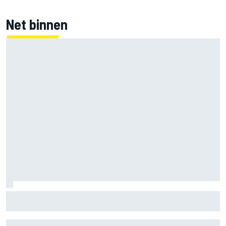
Net binnen
Marc Marquez over titelkansen: “Nog een MotoGP-titel
verandert mijn leven niet”