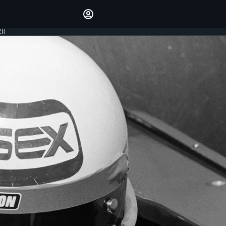
Laat je horen met de
reactiemodule
CH
LOGIN
EDITIE
NEDERLAND