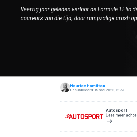
Veertig jaar geleden verloor de Formule 1 Elio d
coureurs van die tijd, door rampzalige crash op
MOTOGP
Maurice Hamilton
Gepubliceerd:
15 mei 2026, 12:33
Autosport
Lees meer achter