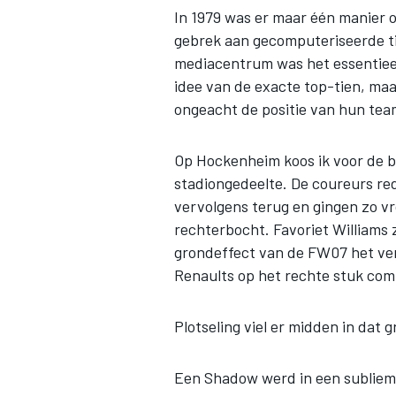
In 1979 was er maar één manier om
gebrek aan gecomputeriseerde ti
mediacentrum was het essentieel
INDYCAR
idee van de exacte top-tien, ma
ongeacht de positie van hun team
Op Hockenheim koos ik voor de b
stadiongedeelte. De coureurs re
vervolgens terug en gingen zo vr
rechterbocht. Favoriet
Williams
z
grondeffect van de FW07 het ver
Renaults op het rechte stuk co
Plotseling viel er midden in dat
WEC
DTM
Een Shadow werd in een sublieme