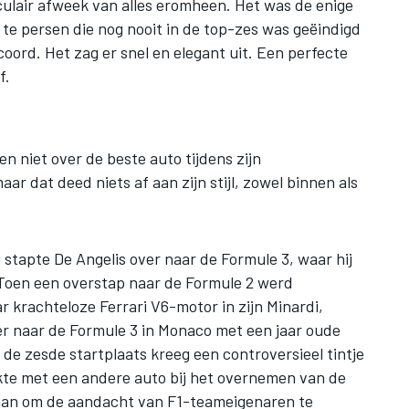
ulair afweek van alles eromheen. Het was de enige
 te persen die nog nooit in de top-zes was geëindigd
ord. Het zag er snel en elegant uit. Een perfecte
f.
en niet over de beste auto tijdens zijn
ar dat deed niets af aan zijn stijl, zowel binnen als
 stapte De Angelis over naar de Formule 3, waar hij
Toen een overstap naar de Formule 2 werd
ar krachteloze
Ferrari
V6-motor in zijn Minardi,
er naar de Formule 3 in Monaco met een jaar oude
e zesde startplaats kreeg een controversieel tintje
akte met een andere auto bij het overnemen van de
daan om de aandacht van F1-teameigenaren te