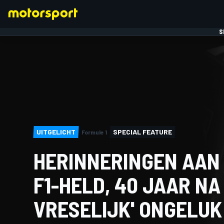
S
FORMULE 1
UITGELICHT
SPECIAL FEATURE
Formule 1
HERINNERINGEN AAN
F1-HELD, 40 JAAR NA
VRESELIJK' ONGELUK