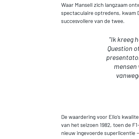
Waar Mansell zich langzaam ontw
spectaculaire optredens, kwam D
succesvollere van de twee.
"Ik kreeg
Question o
presentato
mensen w
vanwege
De waardering voor Elio’s kwalit
van het seizoen 1982, toen de F1
nieuw ingevoerde superlicentie —