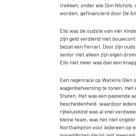
trekken, onder wie Don Nichols, 
worden, gefinancierd door De Ang
Elio was de oudste van vier kinde
zijn geld verdiend met bouwcont
bezat een Ferrari. Door zijn ouds
senior niet alleen zijn eigen drom
Elio niet meer was dan een knapp
Een regenrace op Watkins Glen la
wagenbeheersing te tonen, met e
Staten. Het was een passende aan
bescheidenheid, waardoor iedere
rijkeluiskind was al snel verdwe
kleine team, was het niet ongebru
Northampton voor iedereen op ee
ingrediënten die hij zelf meenam