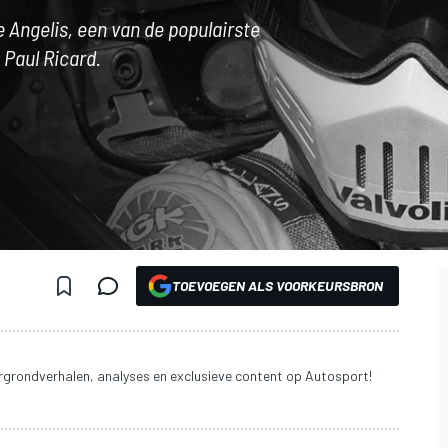
e Angelis, een van de populairste
 Paul Ricard.
TOEVOEGEN ALS VOORKEURSBRON
grondverhalen, analyses en exclusieve content op Autosport!