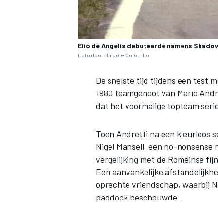
Elio de Angelis debuteerde namens Shadow 
Foto door: Ercole Colombo
De snelste tijd tijdens een test 
MEER RACEKLASSEN
1980 teamgenoot van Mario Andre
dat het voormalige topteam serie
Toen Andretti na een kleurloos 
Nigel Mansell, een no-nonsense r
vergelijking met de Romeinse fi
Een aanvankelijke afstandelijkhei
oprechte vriendschap, waarbij Nig
paddock beschouwde .