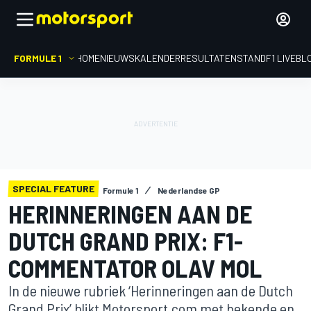
FORMULE 1
HOME
NIEUWS
KALENDER
RESULTATEN
STAND
F1 LIVEBL
SPECIAL FEATURE
Formule 1
Nederlandse GP
HERINNERINGEN AAN DE
DUTCH GRAND PRIX: F1-
COMMENTATOR OLAV MOL
In de nieuwe rubriek ‘Herinneringen aan de Dutch
Grand Prix’ blikt Motorsport.com met bekende en