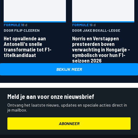
FORMULE 1
8 d
FORMULE 1
9 d
DOOR FILIP CLEEREN
DOOR JAKE BOXALL-LEGGE
Het opvallende aan
Norris en Verstappen
Antonelli's snelle
presteerden boven
transformatie tot F1-
verwachting in Hongarije -
titelkandidaat
symbolisch voor hun F1-
seizoen 2026
BEKIJK MEER
Meld je aan voor onze nieuwsbrief
Ontvang het laatste nieuws, updates en speciale acties direct in
je mailbox.
ABONNEER