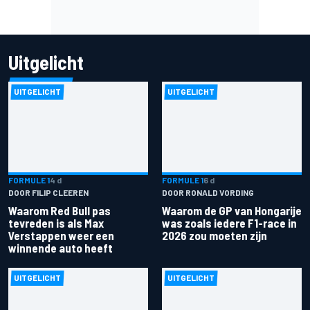
Uitgelicht
UITGELICHT
UITGELICHT
FORMULE 1
4 d
FORMULE 1
6 d
DOOR FILIP CLEEREN
DOOR RONALD VORDING
Waarom Red Bull pas
Waarom de GP van Hongarije
tevreden is als Max
was zoals iedere F1-race in
Verstappen weer een
2026 zou moeten zijn
winnende auto heeft
UITGELICHT
UITGELICHT