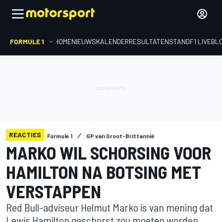
FORMULE 1
HOME
NIEUWS
KALENDER
RESULTATEN
STAND
F1 LIVEBL
REACTIES
Formule 1
GP van Groot-Brittannië
MARKO WIL SCHORSING VOOR
HAMILTON NA BOTSING MET
VERSTAPPEN
Red Bull-adviseur Helmut Marko is van mening dat
Lewis Hamilton geschorst zou moeten worden