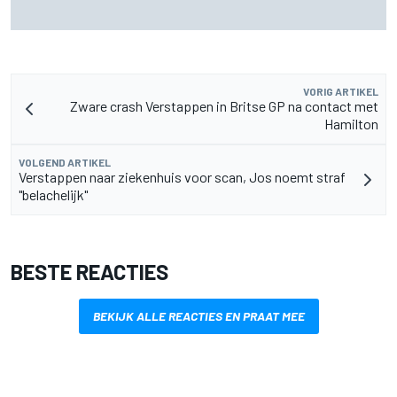
Door 20 coureurs gesigneerde F1-helm levert
recordbedrag op voor goed doel
VORIG ARTIKEL
Zware crash Verstappen in Britse GP na contact met
Hamilton
VOLGEND ARTIKEL
Verstappen naar ziekenhuis voor scan, Jos noemt straf
"belachelijk"
BESTE REACTIES
BEKIJK ALLE REACTIES EN PRAAT MEE