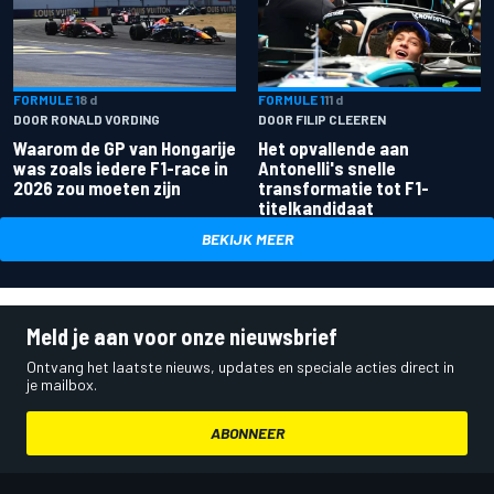
FORMULE 1
8 d
FORMULE 1
11 d
DOOR RONALD VORDING
DOOR FILIP CLEEREN
Waarom de GP van Hongarije
Het opvallende aan
was zoals iedere F1-race in
Antonelli's snelle
2026 zou moeten zijn
transformatie tot F1-
titelkandidaat
BEKIJK MEER
Meld je aan voor onze nieuwsbrief
Ontvang het laatste nieuws, updates en speciale acties direct in
je mailbox.
ABONNEER