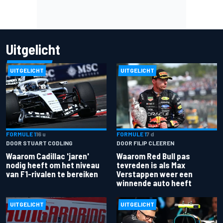
Uitgelicht
UITGELICHT
UITGELICHT
FORMULE 1
16 u
FORMULE 1
7 d
DOOR STUART CODLING
DOOR FILIP CLEEREN
Waarom Cadillac 'jaren'
Waarom Red Bull pas
nodig heeft om het niveau
tevreden is als Max
van F1-rivalen te bereiken
Verstappen weer een
winnende auto heeft
UITGELICHT
UITGELICHT