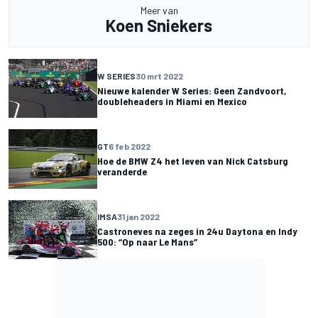
Meer van
Koen Sniekers
W SERIES
30 mrt 2022
Nieuwe kalender W Series: Geen Zandvoort,
doubleheaders in Miami en Mexico
GT
6 feb 2022
Hoe de BMW Z4 het leven van Nick Catsburg
veranderde
IMSA
31 jan 2022
Castroneves na zeges in 24u Daytona en Indy
500: “Op naar Le Mans”