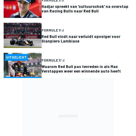
Hadjar spreekt van 'cultuurschok' na overstap
van Racing Bulls naar Red Bull
FORMULE 1
1 d
Red Bull vindt naar verluidt opvolger voor
Gianpiero Lambiase
UITGELICHT
FORMULE 1
7 d
Waarom Red Bull pas tevreden is als Max
Verstappen weer een winnende auto heeft