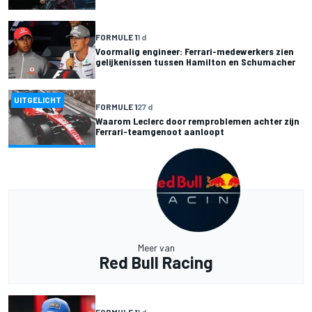
FORMULE 1
1 d
Voormalig engineer: Ferrari-medewerkers zien
gelijkenissen tussen Hamilton en Schumacher
UITGELICHT
FORMULE 1
27 d
Waarom Leclerc door remproblemen achter zijn
Ferrari-teamgenoot aanloopt
Meer van
Red Bull Racing
FORMULE 1
1 d