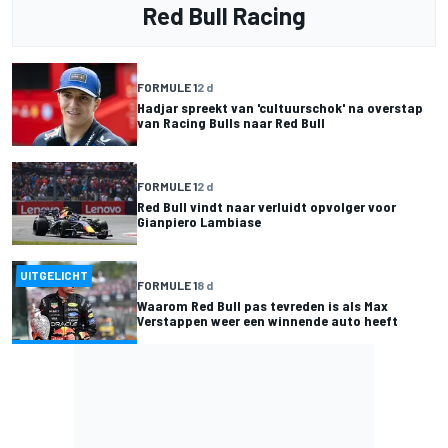
Red Bull Racing
FORMULE 1
2 d
Hadjar spreekt van 'cultuurschok' na overstap
van Racing Bulls naar Red Bull
FORMULE 1
2 d
Red Bull vindt naar verluidt opvolger voor
Gianpiero Lambiase
UITGELICHT
FORMULE 1
8 d
Waarom Red Bull pas tevreden is als Max
Verstappen weer een winnende auto heeft