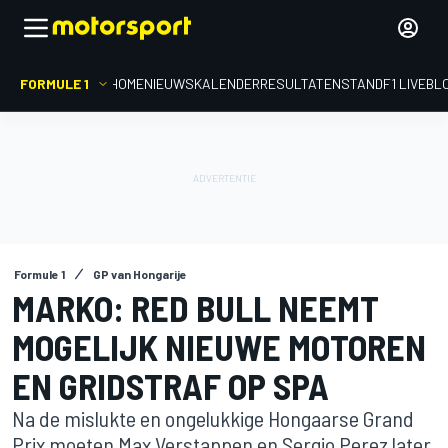
FORMULE 1
HOME
NIEUWS
KALENDER
RESULTATEN
STAND
F1 LIVEBL
Formule 1
GP van Hongarije
MARKO: RED BULL NEEMT
MOGELIJK NIEUWE MOTOREN
EN GRIDSTRAF OP SPA
Na de mislukte en ongelukkige Hongaarse Grand
Prix moeten Max Verstappen en Sergio Perez later