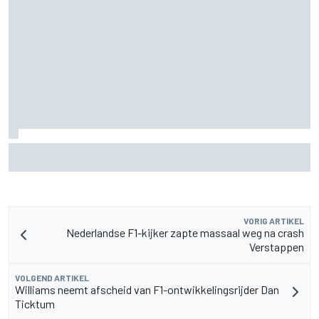
McLaren ‘teleurgesteld’ dat Ferrari eerder inzette op
roterende achtervleugel
VORIG ARTIKEL
Nederlandse F1-kijker zapte massaal weg na crash
Verstappen
VOLGEND ARTIKEL
Williams neemt afscheid van F1-ontwikkelingsrijder Dan
Ticktum