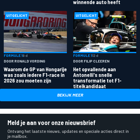
winnende auto heeft
UITGELICHT
UITGELICHT
FORMULE 1
9 d
FORMULE 1
12 d
DOOR RONALD VORDING
DOOR FILIP CLEEREN
Waarom de GP van Hongarije
Het opvallende aan
was zoals iedere F1-race in
Antonelli's snelle
2026 zou moeten zijn
transformatie tot F1-
titelkandidaat
BEKIJK MEER
Meld je aan voor onze nieuwsbrief
Ontvang het laatste nieuws, updates en speciale acties direct in
je mailbox.