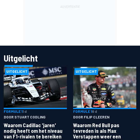
Uitgelicht
UITGELICHT
UITGELICHT
FORMULE 1
1 d
FORMULE 1
8 d
DOOR STUART CODLING
DOOR FILIP CLEEREN
Waarom Cadillac 'jaren'
Waarom Red Bull pas
nodig heeft om het niveau
tevreden is als Max
van F1-rivalen te bereiken
Verstappen weer een