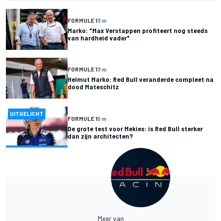
FORMULE 1
3 m
Marko: "Max Verstappen profiteert nog steeds
van hardheid vader"
FORMULE 1
3 m
Helmut Marko: Red Bull veranderde compleet na
dood Mateschitz
UITGELICHT
FORMULE 1
5 m
De grote test voor Mekies: is Red Bull sterker
dan zijn architecten?
Meer van