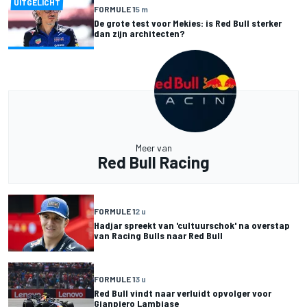
UITGELICHT
FORMULE 1
5 m
De grote test voor Mekies: is Red Bull sterker
dan zijn architecten?
Meer van
Red Bull Racing
FORMULE 1
2 u
Hadjar spreekt van 'cultuurschok' na overstap
van Racing Bulls naar Red Bull
FORMULE 1
3 u
Red Bull vindt naar verluidt opvolger voor
Gianpiero Lambiase