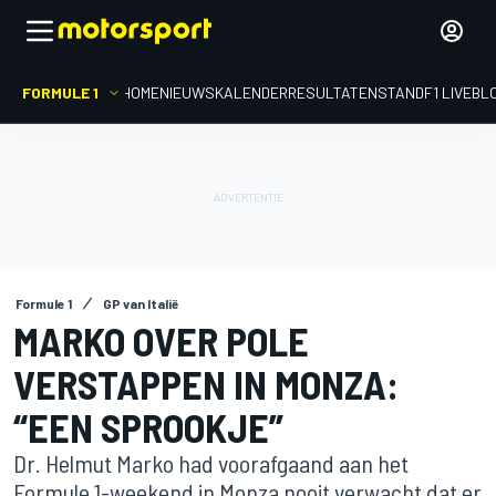
FORMULE 1
HOME
NIEUWS
KALENDER
RESULTATEN
STAND
F1 LIVEBL
Formule 1
GP van Italië
MARKO OVER POLE
VERSTAPPEN IN MONZA:
“EEN SPROOKJE”
Dr. Helmut Marko had voorafgaand aan het
Formule 1-weekend in Monza nooit verwacht dat er