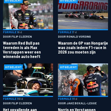
UITGELICHT
UITGELICHT
FORMULE 1
6 d
FORMULE 1
7 d
DOOR FILIP CLEEREN
DOOR RONALD VORDING
Waarom Red Bull pas
Waarom de GP van Hongarije
tevreden is als Max
was zoals iedere F1-race in
Verstappen weer een
2026 zou moeten zijn
winnende auto heeft
UITGELICHT
UITGELICHT
FORMULE 1
10 d
FORMULE 1
11 d
DOOR FILIP CLEEREN
DOOR JAKE BOXALL-LEGGE
Het opvallende aan
Norris en Verstappen