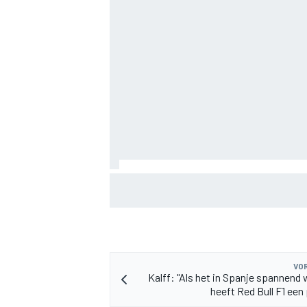
MEER RACEKLASSEN
Valtteri Bottas boekt offroadsucces op 
tijdens F1-zomerstop
VOR
Kalff: "Als het in Spanje spannend 
heeft Red Bull F1 een