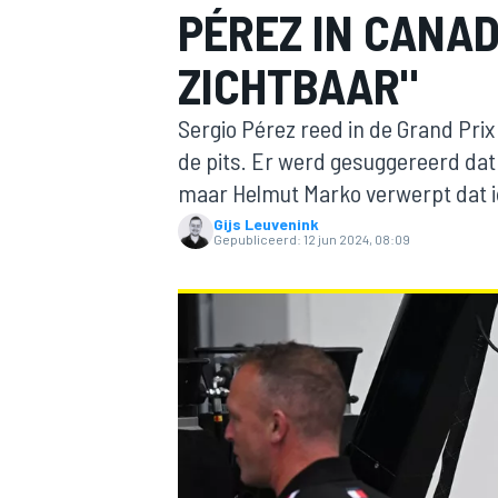
PÉREZ IN CANAD
ZICHTBAAR"
Sergio Pérez reed in de Grand Pri
de pits. Er werd gesuggereerd dat
maar Helmut Marko verwerpt dat i
Gijs Leuvenink
MOTOGP
Gepubliceerd:
12 jun 2024, 08:09