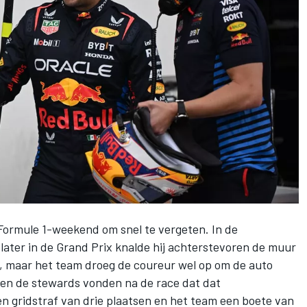
Formule 1-weekend om snel te vergeten. In de
dag later in de Grand Prix knalde hij achterstevoren de muur
, maar het team droeg de coureur wel op om de auto
A en de stewards vonden na de race dat dat
 gridstraf van drie plaatsen en het team een boete van