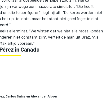
vorig jaar al opspeelde verholpen zou zijn. Marko
ijd zijn vanwege een inaccurate simulator. "Die heeft
m die te corrigeren", legt hij uit. "De kerbs worden niet
 het up-to-date, maar het staat niet goed ingesteld of
eerd."
 reeks allerminst. "We wisten dat we niet alle races konden
deren niet constant zijn", vertelt de man uit Graz. "Als
Max altijd vooraan."
 Pérez in Canada
ez, Carlos Sainz en Alexander Albon