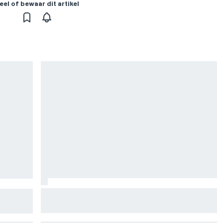
eel of bewaar dit artikel
Marc Marquez over titelkansen: “Nog een
n voor
MotoGP-titel verandert mijn leven niet”