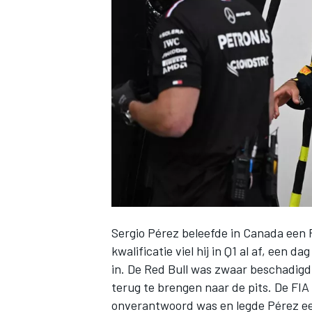
INDYCAR
Sergio Pérez
beleefde in Canada een 
kwalificatie viel hij in Q1 al af, een 
WEC
DTM
in. De Red Bull was zwaar beschadigd
terug te brengen naar de pits. De FI
onverantwoord was en legde Pérez een