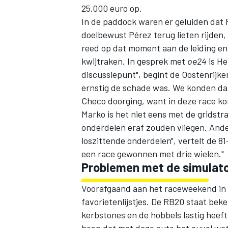
25.000 euro op.
In de paddock waren er geluiden dat
doelbewust Pérez terug lieten rijden
reed op dat moment aan de leiding en
kwijtraken. In gesprek met
oe24
is He
discussiepunt", begint de Oostenrijk
ernstig de schade was. We konden dat
Checo doorging, want in deze race ko
Marko is het niet eens met de gridstr
onderdelen eraf zouden vliegen. And
loszittende onderdelen", vertelt de 81-
een race gewonnen met drie wielen."
Problemen met de simulat
Voorafgaand aan het raceweekend in 
favorietenlijstjes. De RB20 staat beke
kerbstones en de hobbels lastig heeft