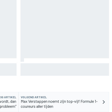
de fiets
Aston Martin onthult nieuwe limited-edition
Glenfiddich-whisky
IG ARTIKEL
VOLGEND ARTIKEL
wordt, dan
Max Verstappen noemt zijn top-vijf Formule 1-
 probleem"
coureurs aller tijden