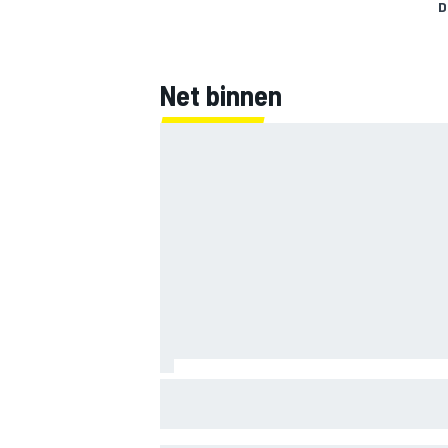
D
Net binnen
Marco Bezzecchi tempert verwachtinge
Britse GP: ‘Ik ben nog niet 100%’