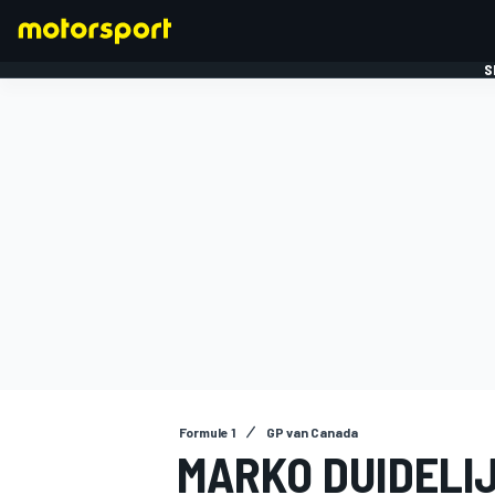
S
FORMULE 1
Formule 1
GP van Canada
MARKO DUIDELI