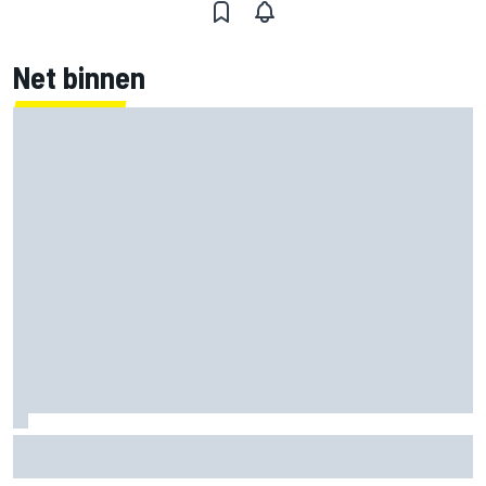
Net binnen
Marco Bezzecchi tempert verwachtingen voor Britse GP:
‘Ik ben nog niet 100%’