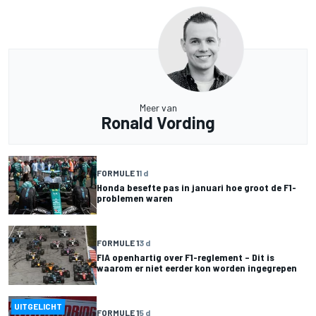
Meer van
Ronald Vording
FORMULE 1
1 d
Honda besefte pas in januari hoe groot de F1-
problemen waren
FORMULE 1
3 d
FIA openhartig over F1-reglement – Dit is
waarom er niet eerder kon worden ingegrepen
UITGELICHT
FORMULE 1
5 d