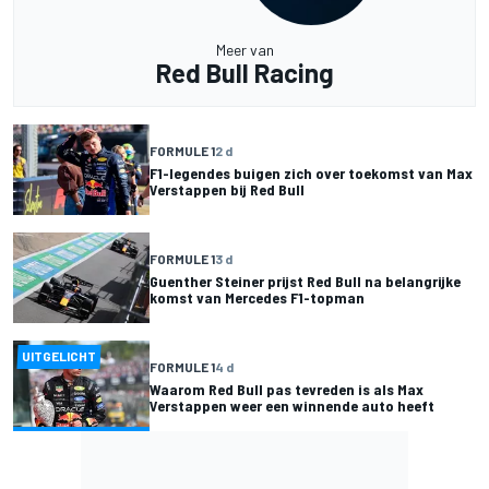
Meer van
Red Bull Racing
FORMULE 1
2 d
F1-legendes buigen zich over toekomst van Max
Verstappen bij Red Bull
FORMULE 1
3 d
Guenther Steiner prijst Red Bull na belangrijke
komst van Mercedes F1-topman
UITGELICHT
FORMULE 1
4 d
Waarom Red Bull pas tevreden is als Max
Verstappen weer een winnende auto heeft