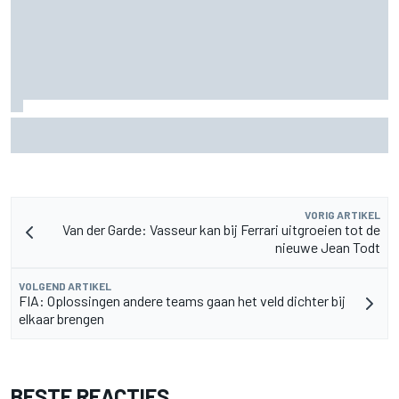
Aston Martin onthult nieuwe limited-edition Glenfiddich-
whisky
VORIG ARTIKEL
Van der Garde: Vasseur kan bij Ferrari uitgroeien tot de
nieuwe Jean Todt
VOLGEND ARTIKEL
FIA: Oplossingen andere teams gaan het veld dichter bij
elkaar brengen
BESTE REACTIES