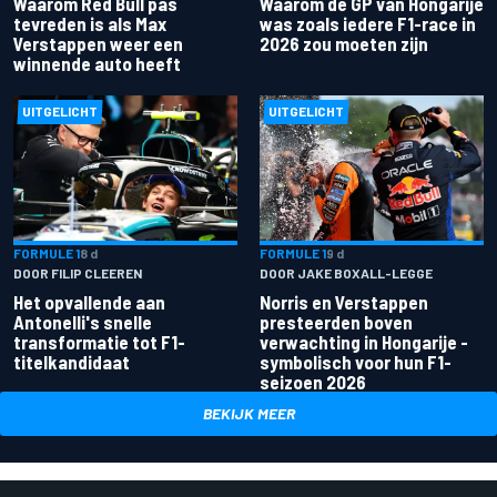
Waarom Red Bull pas
Waarom de GP van Hongarije
tevreden is als Max
was zoals iedere F1-race in
Verstappen weer een
2026 zou moeten zijn
winnende auto heeft
UITGELICHT
UITGELICHT
FORMULE 1
8 d
FORMULE 1
9 d
DOOR FILIP CLEEREN
DOOR JAKE BOXALL-LEGGE
Het opvallende aan
Norris en Verstappen
Antonelli's snelle
presteerden boven
transformatie tot F1-
verwachting in Hongarije -
titelkandidaat
symbolisch voor hun F1-
seizoen 2026
BEKIJK MEER