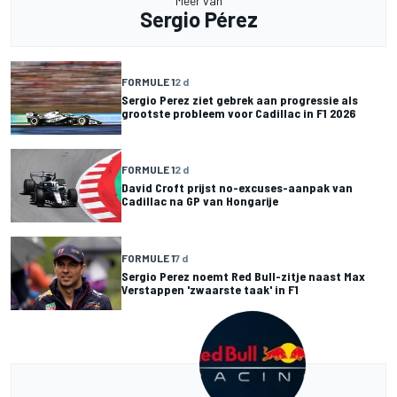
Meer van
Sergio Pérez
FORMULE 1
2 d
Sergio Perez ziet gebrek aan progressie als
grootste probleem voor Cadillac in F1 2026
FORMULE 1
2 d
David Croft prijst no-excuses-aanpak van
Cadillac na GP van Hongarije
FORMULE 1
7 d
Sergio Perez noemt Red Bull-zitje naast Max
Verstappen 'zwaarste taak' in F1