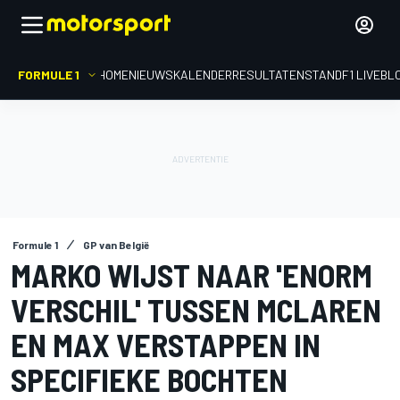
FORMULE 1
HOME
NIEUWS
KALENDER
RESULTATEN
STAND
F1 LIVEBL
Formule 1
GP van België
MARKO WIJST NAAR 'ENORM
VERSCHIL' TUSSEN MCLAREN
EN MAX VERSTAPPEN IN
SPECIFIEKE BOCHTEN