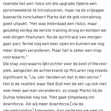
noemde het een risico om die upgrade tijdens een
sprintweekend te introduceren, maar na de vrijdagse
baanactie concludeert Marko dat de gok vooralsnog
goed uitpakt. "Het was inderdaad een risico, maar
gelukkig verliep de eerste training droog en konden we
veel dingen finetunen. Na de sprintrace van morgen
gaat parc fermé nog een keer open en kunnen we nog
meer dingen veranderen. Maar het is zeker een stap
voorwaarts."
Die stap voorwaarts lijkt echter voor de
best of the rest
-
plek, aangezien de achterstand op
McLaren
nog steeds
significant is. "Ja, vier tienden en dat in één sector."
Het is de realiteit waar Red Bull met de set-up ook niet
veel meer aan kan veranderen, zo voegt Marko bij de
Duitse televisie nog toe. "Het gaat simpelweg om
downforce. Als wij meer downforce [via de
vleugelstanden] toevoegen, dan verliezen we veel op