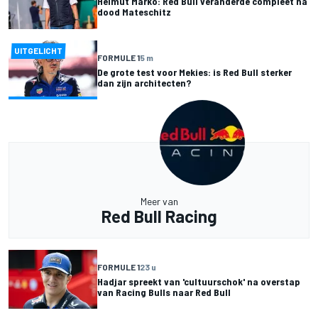
Helmut Marko: Red Bull veranderde compleet na
dood Mateschitz
UITGELICHT
FORMULE 1
5 m
De grote test voor Mekies: is Red Bull sterker
dan zijn architecten?
Meer van
Red Bull Racing
FORMULE 1
23 u
Hadjar spreekt van 'cultuurschok' na overstap
van Racing Bulls naar Red Bull