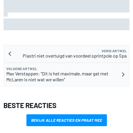
Toto Wolff over uitdaging als vader nu zoon Jack
kartkampioenschap leidt
VORIG ARTIKEL
Piastri niet overtuigd van voordeel sprintpole op Spa
VOLGEND ARTIKEL
Max Verstappen: "Dit is het maximale, maar gat met
McLaren is niet wat we willen"
BESTE REACTIES
BEKIJK ALLE REACTIES EN PRAAT MEE