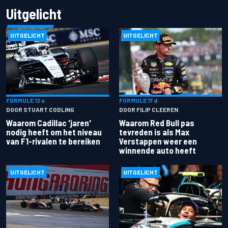
Uitgelicht
UITGELICHT
UITGELICHT
FORMULE 1
2 u
FORMULE 1
7 d
DOOR STUART CODLING
DOOR FILIP CLEEREN
Waarom Cadillac 'jaren'
Waarom Red Bull pas
nodig heeft om het niveau
tevreden is als Max
van F1-rivalen te bereiken
Verstappen weer een
winnende auto heeft
UITGELICHT
UITGELICHT