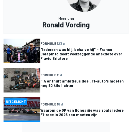
Meer van
Ronald Vording
FORMULE 1
23 u
"Iedereen was blij, behalve hij" – Franco
Colapinto deelt veelzeggende anekdote over
Flavio Briatore
FORMULE 1
1 d
FIA onthult ambitieus doel: F1-auto's moeten
nog 80 kilo lichter
UITGELICHT
FORMULE 1
8 d
Waarom de GP van Hongarije was zoals iedere
F1-race in 2026 zou moeten zijn