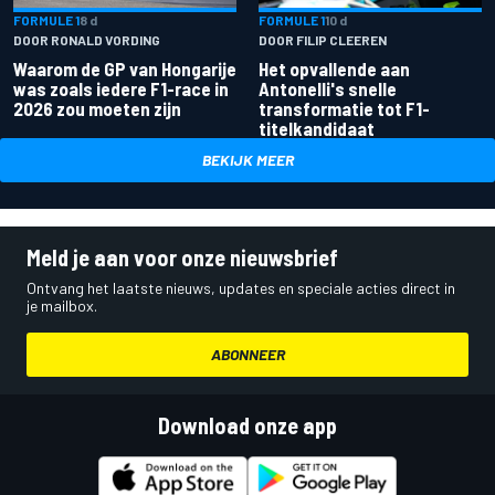
FORMULE 1
8 d
FORMULE 1
10 d
DOOR RONALD VORDING
DOOR FILIP CLEEREN
Waarom de GP van Hongarije
Het opvallende aan
was zoals iedere F1-race in
Antonelli's snelle
2026 zou moeten zijn
transformatie tot F1-
titelkandidaat
BEKIJK MEER
Meld je aan voor onze nieuwsbrief
Ontvang het laatste nieuws, updates en speciale acties direct in
je mailbox.
ABONNEER
Download onze app