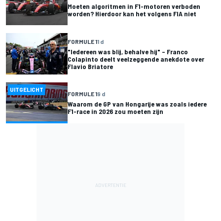
Moeten algoritmen in F1-motoren verboden
worden? Hierdoor kan het volgens FIA niet
FORMULE 1
1 d
"Iedereen was blij, behalve hij" – Franco
Colapinto deelt veelzeggende anekdote over
Flavio Briatore
UITGELICHT
FORMULE 1
9 d
Waarom de GP van Hongarije was zoals iedere
F1-race in 2026 zou moeten zijn