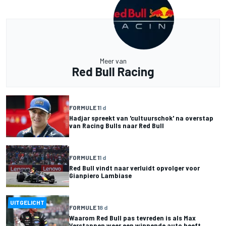
Meer van
Red Bull Racing
FORMULE 1
1 d
Hadjar spreekt van 'cultuurschok' na overstap
van Racing Bulls naar Red Bull
FORMULE 1
1 d
Red Bull vindt naar verluidt opvolger voor
Gianpiero Lambiase
UITGELICHT
FORMULE 1
8 d
Waarom Red Bull pas tevreden is als Max
Verstappen weer een winnende auto heeft