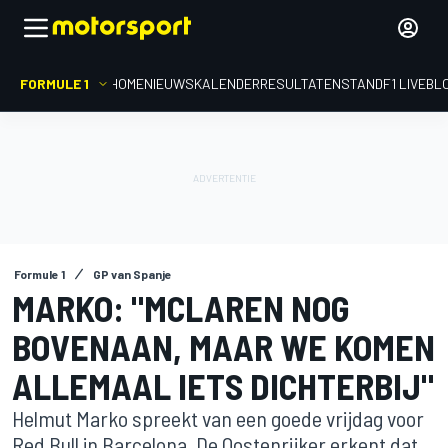
FORMULE 1
HOME
NIEUWS
KALENDER
RESULTATEN
STAND
F1 LIVEBL
Formule 1
GP van Spanje
MARKO: "MCLAREN NOG
BOVENAAN, MAAR WE KOMEN
ALLEMAAL IETS DICHTERBIJ"
Helmut Marko spreekt van een goede vrijdag voor
Red Bull in Barcelona. De Oostenrijker erkent dat