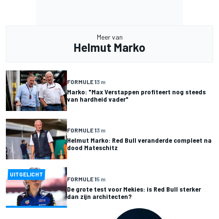
Meer van
Helmut Marko
FORMULE 1
3 m
Marko: "Max Verstappen profiteert nog steeds
van hardheid vader"
FORMULE 1
3 m
Helmut Marko: Red Bull veranderde compleet na
dood Mateschitz
UITGELICHT
FORMULE 1
5 m
De grote test voor Mekies: is Red Bull sterker
dan zijn architecten?