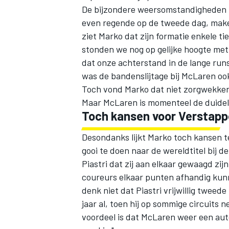
De bijzondere weersomstandigheden i
even regende op de tweede dag, maken 
ziet Marko dat zijn formatie enkele 
stonden we nog op gelijke hoogte met 
dat onze achterstand in de lange run
was de bandenslijtage bij McLaren ook
Toch vond Marko dat niet zorgwekken
Maar McLaren is momenteel de duidelij
Toch kansen voor Verstap
Desondanks lijkt Marko toch kansen t
gooi te doen naar de wereldtitel bij 
Piastri
dat zij aan elkaar gewaagd zij
coureurs elkaar punten afhandig kunn
denk niet dat Piastri vrijwillig tweede
jaar al, toen hij op sommige circuits 
voordeel is dat McLaren weer een aut