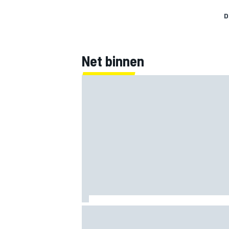
D
Net binnen
Clark, Senna, Antonelli – zo ontwikkelde
leeftijdsrecord voor de grand chelem