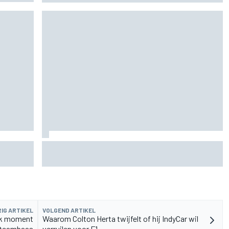
rvangen
MotoGP Grand Prix van Groot-Brittannië 2026:
tijden, uitzending en meer
IG ARTIKEL
VOLGEND ARTIKEL
ijk moment
Waarom Colton Herta twijfelt of hij IndyCar wil
s-teambaas
verruilen voor F1