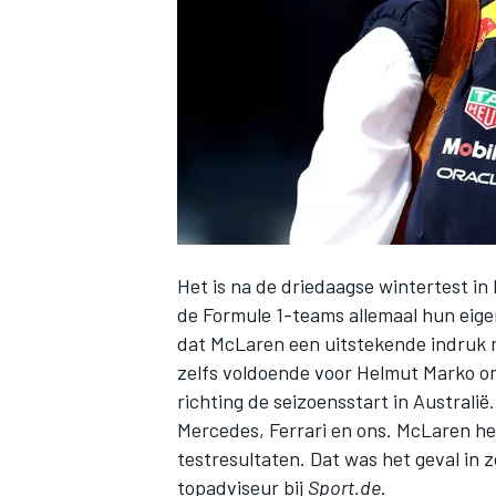
INDYCAR
Het is na de driedaagse wintertest in
de Formule 1-teams allemaal hun eige
dat
McLaren
een uitstekende indruk m
zelfs voldoende voor Helmut Marko om
richting de seizoensstart in Australi
WEC
DTM
Mercedes
,
Ferrari
en ons. McLaren heef
testresultaten. Dat was het geval in z
topadviseur bij
Sport.de
.