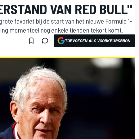
TERSTAND VAN RED BULL"
rote favoriet bij de start van het nieuwe Formule 1-
acing momenteel nog enkele tienden tekort komt.
TOEVOEGEN ALS VOORKEURSBRON