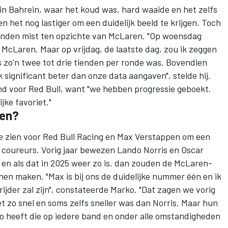
n Bahrein, waar het koud was, hard waaide en het zelfs
het nog lastiger om een duidelijk beeld te krijgen. Toch
tienden mist ten opzichte van McLaren. "Op woensdag
McLaren. Maar op vrijdag, de laatste dag, zou ik zeggen
s zo'n twee tot drie tienden per ronde was. Bovendien
 significant beter dan onze data aangaven", stelde hij.
d voor Red Bull, want "we hebben progressie geboekt.
ke favoriet."
pen?
e zien voor
Red Bull Racing
en
Max Verstappen
om een
de coureurs. Vorig jaar bewezen
Lando Norris
en
Oscar
n en als dat in 2025 weer zo is, dan zouden de McLaren-
en maken. "Max is bij ons de duidelijke nummer één en ik
 rijder zal zijn", constateerde Marko. "Dat zagen we vorig
net zo snel en soms zelfs sneller was dan Norris. Maar hun
o heeft die op iedere band en onder alle omstandigheden