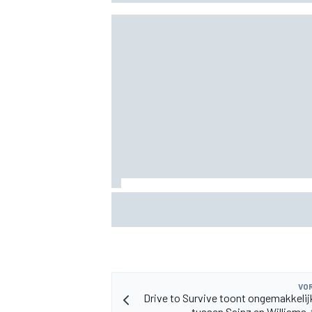
MEER RACEKLASSEN
KTM mag afwijkend motoronderdeel ve
voor GP van Aragón
VOR
Drive to Survive toont ongemakkel
tussen Sainz en William