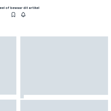
eel of bewaar dit artikel
 het
MotoGP Britse GP: teruggekeerde Marco
Bezzecchi snelste op vrijdag, Aprilia domineert