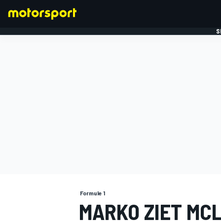
S
FORMULE 1
Formule 1
MARKO ZIET MC