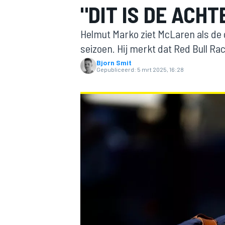
"DIT IS DE ACH
Helmut Marko ziet McLaren als de g
seizoen. Hij merkt dat Red Bull R
Bjorn Smit
Gepubliceerd:
5 mrt 2025, 16:28
MOTOGP