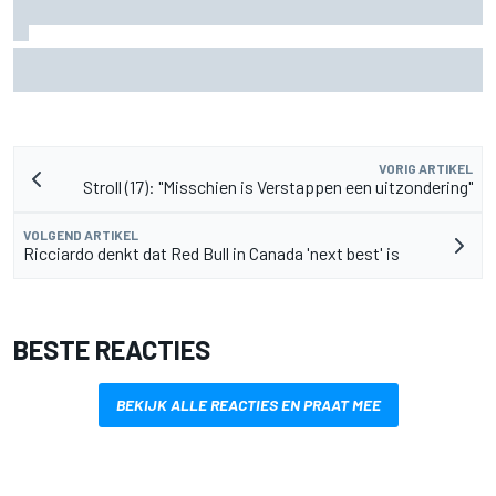
Door 20 coureurs gesigneerde F1-helm levert
recordbedrag op voor goed doel
VORIG ARTIKEL
Stroll (17): "Misschien is Verstappen een uitzondering"
VOLGEND ARTIKEL
Ricciardo denkt dat Red Bull in Canada 'next best' is
BESTE REACTIES
BEKIJK ALLE REACTIES EN PRAAT MEE