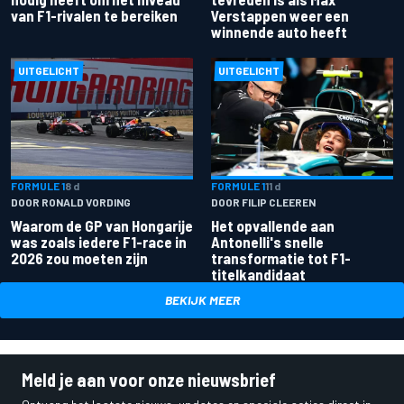
van F1-rivalen te bereiken
Verstappen weer een
winnende auto heeft
UITGELICHT
UITGELICHT
FORMULE 1
8 d
FORMULE 1
11 d
DOOR RONALD VORDING
DOOR FILIP CLEEREN
Waarom de GP van Hongarije
Het opvallende aan
was zoals iedere F1-race in
Antonelli's snelle
2026 zou moeten zijn
transformatie tot F1-
titelkandidaat
BEKIJK MEER
Meld je aan voor onze nieuwsbrief