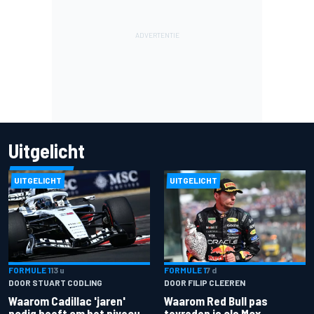
Uitgelicht
UITGELICHT
UITGELICHT
FORMULE 1
13 u
FORMULE 1
7 d
DOOR STUART CODLING
DOOR FILIP CLEEREN
Waarom Cadillac 'jaren'
Waarom Red Bull pas
nodig heeft om het niveau
tevreden is als Max