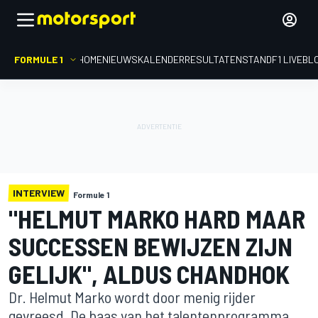
FORMULE 1
HOME
NIEUWS
KALENDER
RESULTATEN
STAND
F1 LIVEBL
INTERVIEW
Formule 1
"HELMUT MARKO HARD MAAR
SUCCESSEN BEWIJZEN ZIJN
GELIJK", ALDUS CHANDHOK
Dr. Helmut Marko wordt door menig rijder
gevreesd. De baas van het talentenprogramma