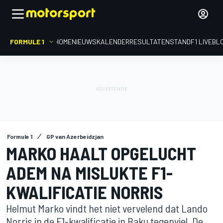
FORMULE 1
HOME
NIEUWS
KALENDER
RESULTATEN
STAND
F1 LIVEBL
Formule 1
GP van Azerbeidzjan
MARKO HAALT OPGELUCHT
ADEM NA MISLUKTE F1-
KWALIFICATIE NORRIS
Helmut Marko vindt het niet vervelend dat Lando
Norris in de F1-kwalificatie in Baku tegenviel. De