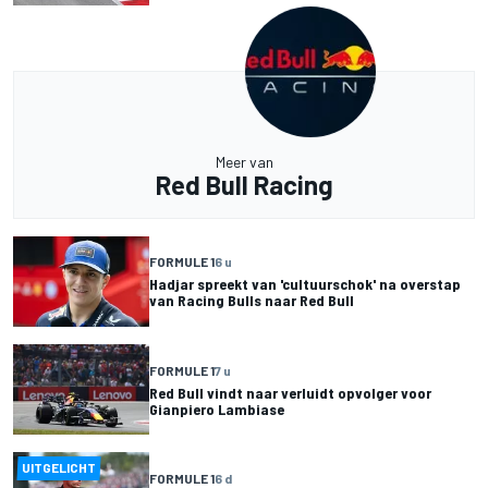
Meer van
Red Bull Racing
FORMULE 1
6 u
Hadjar spreekt van 'cultuurschok' na overstap
van Racing Bulls naar Red Bull
FORMULE 1
7 u
Red Bull vindt naar verluidt opvolger voor
Gianpiero Lambiase
UITGELICHT
FORMULE 1
6 d