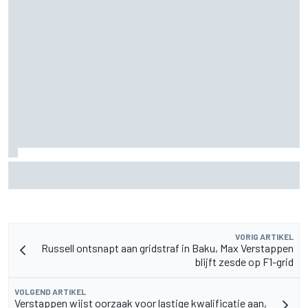
F2-talent Rafael Camara reageert op Haas F1-geruchten
voor 2027
VORIG ARTIKEL
Russell ontsnapt aan gridstraf in Baku, Max Verstappen
blijft zesde op F1-grid
VOLGEND ARTIKEL
Verstappen wijst oorzaak voor lastige kwalificatie aan,