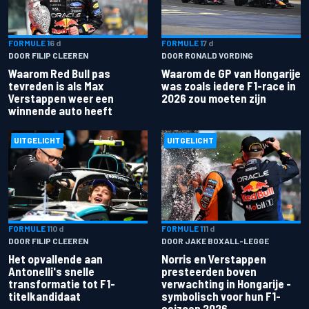
FORMULE 1
6 d
FORMULE 1
7 d
DOOR FILIP CLEEREN
DOOR RONALD VORDING
Waarom Red Bull pas
Waarom de GP van Hongarije
tevreden is als Max
was zoals iedere F1-race in
Verstappen weer een
2026 zou moeten zijn
winnende auto heeft
UITGELICHT
UITGELICHT
FORMULE 1
10 d
FORMULE 1
11 d
DOOR FILIP CLEEREN
DOOR JAKE BOXALL-LEGGE
Het opvallende aan
Norris en Verstappen
Antonelli's snelle
presteerden boven
transformatie tot F1-
verwachting in Hongarije -
titelkandidaat
symbolisch voor hun F1-
seizoen 2026