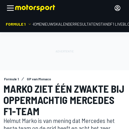
FORMULE 1
HOME
NIEUWS
KALENDER
RESULTATEN
STAND
F1 LIVEBL
Formule 1
GP van Monaco
MARKO ZIET ÉÉN ZWAKTE BIJ
OPPERMACHTIG MERCEDES
F1-TEAM
Helmut Marko is van mening dat Mercedes het
beste team op de grid heeft en acht het zeer