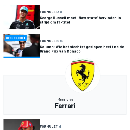
FORMULE 1
3 d
George Russell moet 'flow state' hervinden in
strijd om F1-titel
UITGELICHT
FORMULE 1
2 m
Column: Wie het slechtst geslapen heeft na de
Grand Prix van Monaco
Meer van
Ferrari
FORMULE 1
1 d