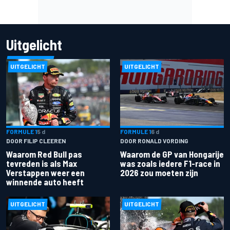
Uitgelicht
UITGELICHT
UITGELICHT
FORMULE 1
5 d
FORMULE 1
6 d
DOOR FILIP CLEEREN
DOOR RONALD VORDING
Waarom Red Bull pas
Waarom de GP van Hongarije
tevreden is als Max
was zoals iedere F1-race in
Verstappen weer een
2026 zou moeten zijn
winnende auto heeft
UITGELICHT
UITGELICHT