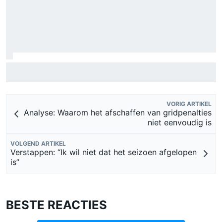
FIA onthult ambitieus doel: F1-auto's moeten nog 80 kilo
lichter
VORIG ARTIKEL
Analyse: Waarom het afschaffen van gridpenalties
niet eenvoudig is
VOLGEND ARTIKEL
Verstappen: “Ik wil niet dat het seizoen afgelopen
is”
BESTE REACTIES