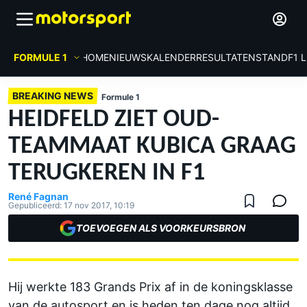
FORMULE 1
HOME
NIEUWS
KALENDER
RESULTATEN
STAND
F1 
BREAKING NEWS
Formule 1
HEIDFELD ZIET OUD-
TEAMMAAT KUBICA GRAAG
TERUGKEREN IN F1
René Fagnan
Gepubliceerd:
17 nov 2017, 10:19
TOEVOEGEN ALS VOORKEURSBRON
Hij werkte 183 Grands Prix af in de koningsklasse
van de autosport en is heden ten dage nog altijd