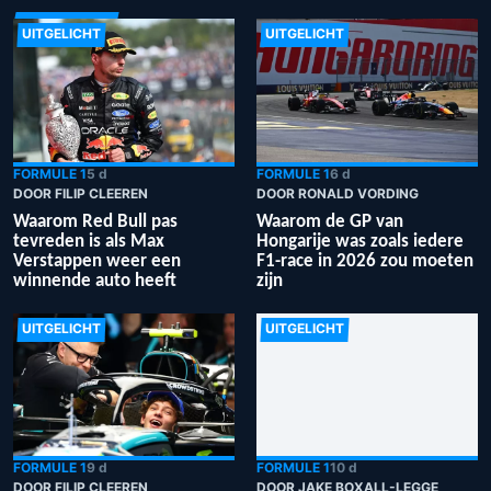
UITGELICHT
UITGELICHT
FORMULE 1
5 d
FORMULE 1
6 d
DOOR FILIP CLEEREN
DOOR RONALD VORDING
Waarom Red Bull pas
Waarom de GP van
tevreden is als Max
Hongarije was zoals iedere
Verstappen weer een
F1-race in 2026 zou moeten
winnende auto heeft
zijn
UITGELICHT
UITGELICHT
FORMULE 1
9 d
FORMULE 1
10 d
DOOR FILIP CLEEREN
DOOR JAKE BOXALL-LEGGE