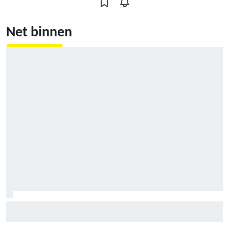
Net binnen
Marc Marquez: “Ik ben langzamer” in bochten die op
Silverstone mijn kracht waren