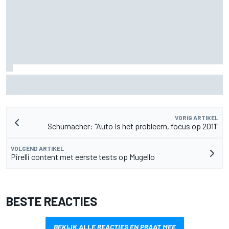
Christian Lundgaard moet in Portland van achteren komen
na problemen in kwalificatie
VORIG ARTIKEL
Schumacher: "Auto is het probleem, focus op 2011"
VOLGEND ARTIKEL
Pirelli content met eerste tests op Mugello
BESTE REACTIES
BEKIJK ALLE REACTIES EN PRAAT MEE