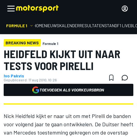
FORMULE 1
HOME
NIEUWS
KALENDER
RESULTATEN
STAND
F1 LIVEBL
BREAKING NEWS
Formule 1
HEIDFELD KIJKT UIT NAAR
TESTS VOOR PIRELLI
Ivo Pakvis
Gepubliceerd:
17 aug 2010, 10:26
TOEVOEGEN ALS VOORKEURSBRON
Nick Heidfeld kijkt er naar uit om met Pirelli de banden
voor volgend jaar te gaan ontwikkelen. De Duitser heeft
van Mercedes toestemming gekregen om de overstap