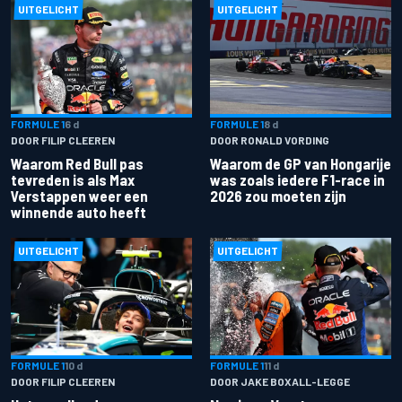
UITGELICHT
UITGELICHT
FORMULE 1
6 d
FORMULE 1
8 d
DOOR FILIP CLEEREN
DOOR RONALD VORDING
Waarom Red Bull pas
Waarom de GP van Hongarije
tevreden is als Max
was zoals iedere F1-race in
Verstappen weer een
2026 zou moeten zijn
winnende auto heeft
UITGELICHT
UITGELICHT
FORMULE 1
10 d
FORMULE 1
11 d
DOOR FILIP CLEEREN
DOOR JAKE BOXALL-LEGGE