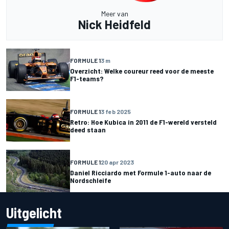
Meer van
Nick Heidfeld
FORMULE 1
3 m
Overzicht: Welke coureur reed voor de meeste
F1-teams?
FORMULE 1
3 feb 2025
Retro: Hoe Kubica in 2011 de F1-wereld versteld
deed staan
FORMULE 1
20 apr 2023
Daniel Ricciardo met Formule 1-auto naar de
Nordschleife
Uitgelicht