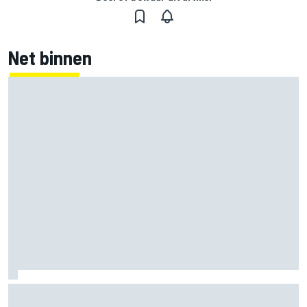
Net binnen
Nieuwe merchandisecollectie van Oscar Piastri valt in de
smaak bij fans