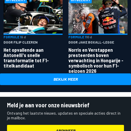
FORMULE 1
9 d
FORMULE 1
10 d
DOOR FILIP CLEEREN
DOOR JAKE BOXALL-LEGGE
Het opvallende aan
Norris en Verstappen
Antonelli's snelle
presteerden boven
transformatie tot F1-
verwachting in Hongarije -
titelkandidaat
symbolisch voor hun F1-
seizoen 2026
BEKIJK MEER
Meld je aan voor onze nieuwsbrief
Ontvang het laatste nieuws, updates en speciale acties direct in
je mailbox.
ABONNEER