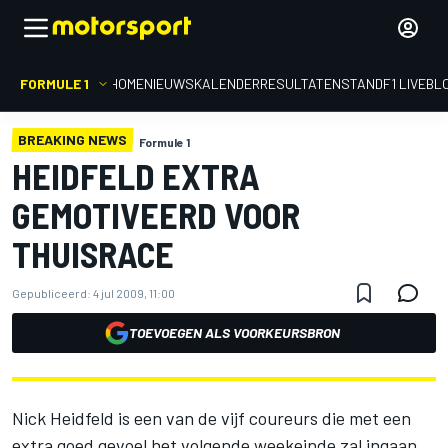
FORMULE 1
HOME
NIEUWS
KALENDER
RESULTATEN
STAND
F1 LIVEBL
BREAKING NEWS
Formule 1
HEIDFELD EXTRA
GEMOTIVEERD VOOR
THUISRACE
Gepubliceerd:
4 jul 2009, 11:00
TOEVOEGEN ALS VOORKEURSBRON
Nick Heidfeld is een van de vijf coureurs die met een
extra goed gevoel het volgende weekeinde zal ingaan.