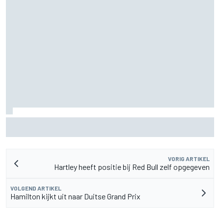
MotoGP Grand Prix van Groot-Brittannië 2026: tijden,
uitzending en meer
VORIG ARTIKEL
Hartley heeft positie bij Red Bull zelf opgegeven
VOLGEND ARTIKEL
Hamilton kijkt uit naar Duitse Grand Prix