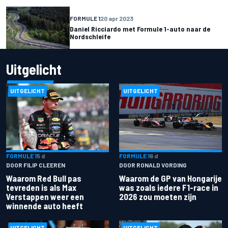
FORMULE 1
20 apr 2023
Daniel Ricciardo met Formule 1-auto naar de
Nordschleife
Uitgelicht
UITGELICHT
UITGELICHT
FORMULE 1
5 d
FORMULE 1
6 d
DOOR FILIP CLEEREN
DOOR RONALD VORDING
Waarom Red Bull pas
Waarom de GP van Hongarije
tevreden is als Max
was zoals iedere F1-race in
Verstappen weer een
2026 zou moeten zijn
winnende auto heeft
UITGELICHT
UITGELICHT