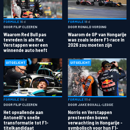
FORMULE 1
6 d
FORMULE 1
8 d
DOOR FILIP CLEEREN
DOOR RONALD VORDING
Waarom Red Bull pas
Waarom de GP van Hongarije
tevreden is als Max
was zoals iedere F1-race in
Verstappen weer een
2026 zou moeten zijn
winnende auto heeft
UITGELICHT
UITGELICHT
FORMULE 1
10 d
FORMULE 1
11 d
DOOR FILIP CLEEREN
DOOR JAKE BOXALL-LEGGE
Het opvallende aan
Norris en Verstappen
Antonelli's snelle
presteerden boven
transformatie tot F1-
verwachting in Hongarije -
titelkandidaat
symbolisch voor hun F1-