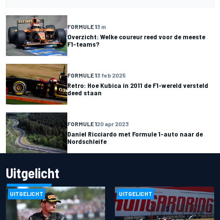
FORMULE 1
3 m
Overzicht: Welke coureur reed voor de meeste
F1-teams?
FORMULE 1
3 feb 2025
Retro: Hoe Kubica in 2011 de F1-wereld versteld
deed staan
FORMULE 1
20 apr 2023
Daniel Ricciardo met Formule 1-auto naar de
Nordschleife
Uitgelicht
UITGELICHT
UITGELICHT