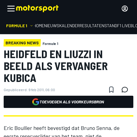
FORMULE 1
HOME
NIEUWS
KALENDER
RESULTATEN
STAND
F1 LIVEBL
BREAKING NEWS
Formule 1
HEIDFELD EN LIUZZI IN
BEELD ALS VERVANGER
KUBICA
Gepubliceerd:
9 feb 2011, 06:00
TOEVOEGEN ALS VOORKEURSBRON
Eric Boullier heeft bevestigd dat Bruno Senna, de
eerste reserverijder van het team, niet de