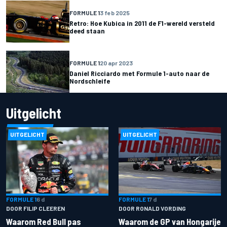
FORMULE 1
3 feb 2025
Retro: Hoe Kubica in 2011 de F1-wereld versteld
deed staan
FORMULE 1
20 apr 2023
Daniel Ricciardo met Formule 1-auto naar de
Nordschleife
Uitgelicht
UITGELICHT
UITGELICHT
FORMULE 1
6 d
FORMULE 1
7 d
DOOR FILIP CLEEREN
DOOR RONALD VORDING
Waarom Red Bull pas
Waarom de GP van Hongarije