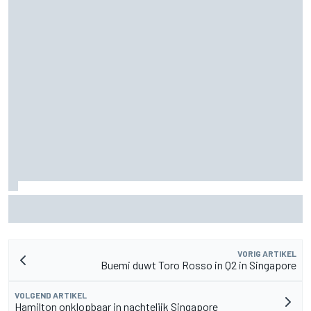
Marc Marquez: “Ik ben langzamer” in bochten die op
Silverstone mijn kracht waren
VORIG ARTIKEL
Buemi duwt Toro Rosso in Q2 in Singapore
VOLGEND ARTIKEL
Hamilton onklopbaar in nachtelijk Singapore