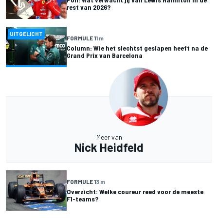
rest van 2026?
UITGELICHT
FORMULE 1
1 m
Column: Wie het slechtst geslapen heeft na de
Grand Prix van Barcelona
Meer van
Nick Heidfeld
FORMULE 1
3 m
Overzicht: Welke coureur reed voor de meeste
F1-teams?