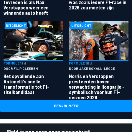
tevreden is als Max
was zoals iedere F1-race in
Verstappen weer een
2026 zou moeten zijn
winnende auto heeft
UITGELICHT
UITGELICHT
FORMULE 1
9 d
FORMULE 1
11 d
DOOR FILIP CLEEREN
DOOR JAKE BOXALL-LEGGE
Het opvallende aan
Norris en Verstappen
Antonelli's snelle
presteerden boven
transformatie tot F1-
verwachting in Hongarije -
titelkandidaat
symbolisch voor hun F1-
seizoen 2026
BEKIJK MEER
Meld je aan voor onze nieuwsbrief