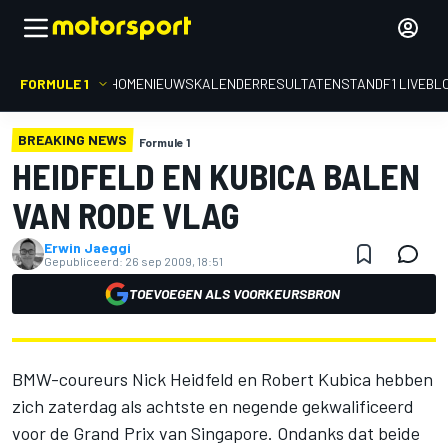
FORMULE 1
HOME
NIEUWS
KALENDER
RESULTATEN
STAND
F1 LIVEBL
BREAKING NEWS
Formule 1
HEIDFELD EN KUBICA BALEN
VAN RODE VLAG
Erwin Jaeggi
Gepubliceerd:
26 sep 2009, 18:51
TOEVOEGEN ALS VOORKEURSBRON
BMW-coureurs Nick Heidfeld en Robert Kubica hebben
zich zaterdag als achtste en negende gekwalificeerd
voor de Grand Prix van Singapore. Ondanks dat beide