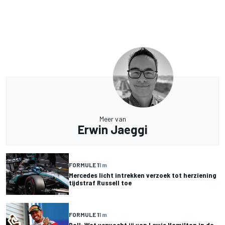
Meer van
Erwin Jaeggi
FORMULE 1
1 m
Mercedes licht intrekken verzoek tot herziening
tijdstraf Russell toe
FORMULE 1
1 m
Poll: Wat verwacht jij van Lewis Hamilton in de