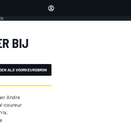
Laat je horen met de
reactiemodule
CH
LOGIN
EDITIE
ER BIJ
NEDERLAND
GEN ALS VOORKEURSBRON
ager Andre
MW-coureur
rix.
de