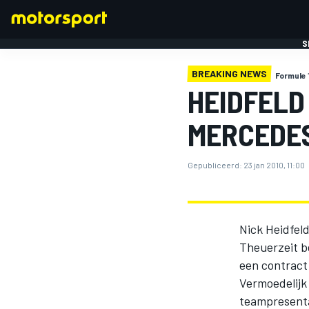
S
BREAKING NEWS
Formule 
HEIDFELD 
MERCEDE
Gepubliceerd:
23 jan 2010, 11:00
FORMULE 1
Nick Heidfeld
Theuerzeit b
een contract
Vermoedelijk
teampresenta