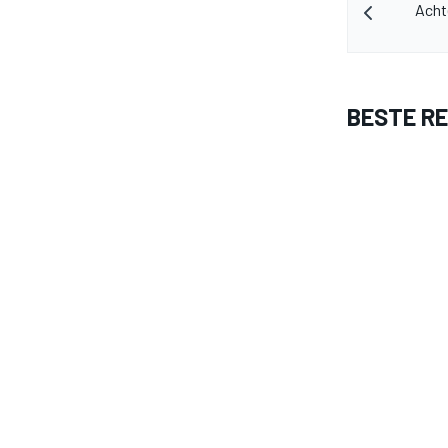
Acht
BESTE R
MEER RACEKLASSEN