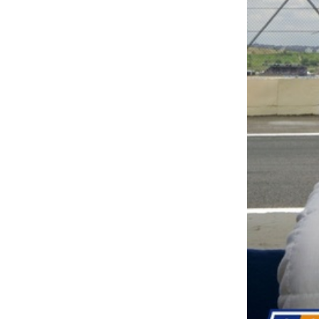
INDYCAR
WEC
DTM