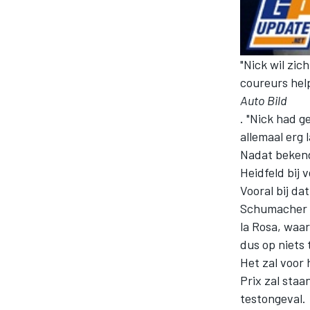
"Nick wil zic
coureurs hel
Auto Bild
. "Nick had 
allemaal erg
Nadat bekend
Heidfeld bij
Vooral bij da
Schumacher h
la Rosa, waar
dus op niets 
Het zal voor 
Prix zal staa
testongeval.