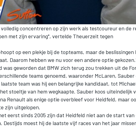
h volledig concentreren op zijn werk als testcoureur en de r
pen met zijn ervaring", vertelde Theuerzeit tegen
gehoopt op een plekje bij de topteams, maar de beslissinge
 laat. Daarom hebben we nu voor een andere optie gekozen.
 was geworden dat BMW zich terug zou trekken uit de For
 verschillende teams genoemd, waaronder McLaren, Sauber
t laatste team was hij een belangrijke kandidaat, tot Michae
et stoeltje van hem wegkaapte. Sauber koos uiteindelijk 
na Renault als enige optie overbleef voor Heidfeld, maar ook
te zijn uitgelopen.
het eerst sinds 2005 zijn dat Heidfeld niet aan de start va
n. Destijds moest hij de laatste vijf races van het jaar mis