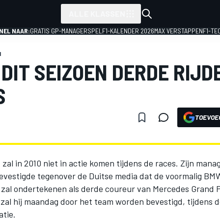
ALLE KLASSEN
NEL NAAR:
GRATIS GP-MANAGERSPEL
F1-KALENDER 2026
MAX VERSTAPPEN
F1-TE
1
DIT SEIZOEN DERDE RIJD
S
TOEVOE
 zal in 2010 niet in actie komen tijdens de races. Zijn man
evestigde tegenover de Duitse media dat de voormalig B
 zal ondertekenen als derde coureur van Mercedes Grand P
 zal hij maandag door het team worden bevestigd, tijdens 
tie.