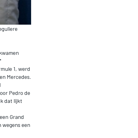
eguliere
n kwamen
"
mule 1, werd
 en Mercedes.
l
voor Pedro de
 dat lijkt
n een Grand
sen wegens een