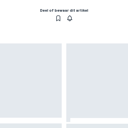
Deel of bewaar dit artikel
– zo ontwikkelde het
MotoGP Britse GP: teruggeke