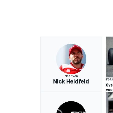
Meer van
Nick Heidfeld
FORM
Ove
voo