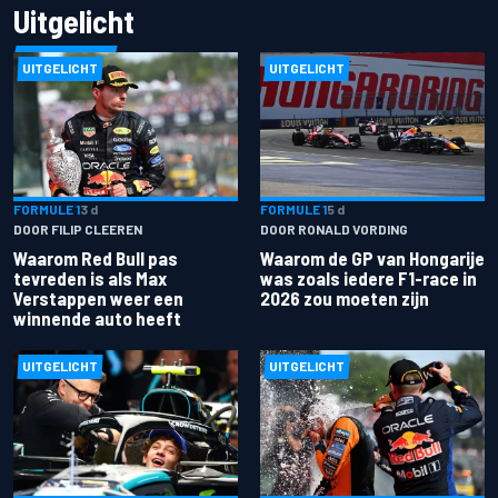
Uitgelicht
UITGELICHT
UITGELICHT
FORMULE 1
3 d
FORMULE 1
5 d
DOOR FILIP CLEEREN
DOOR RONALD VORDING
Waarom Red Bull pas
Waarom de GP van Hongarije
tevreden is als Max
was zoals iedere F1-race in
Verstappen weer een
2026 zou moeten zijn
winnende auto heeft
UITGELICHT
UITGELICHT