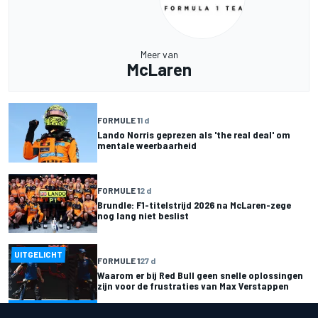
Meer van
McLaren
FORMULE 1
1 d
Lando Norris geprezen als 'the real deal' om
mentale weerbaarheid
FORMULE 1
2 d
Brundle: F1-titelstrijd 2026 na McLaren-zege
nog lang niet beslist
UITGELICHT
FORMULE 1
27 d
Waarom er bij Red Bull geen snelle oplossingen
zijn voor de frustraties van Max Verstappen