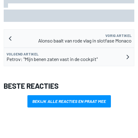
Mercedes houdt timing van upgrades voor rest F1-seizoen
2026 nauwlettend in de gaten
VORIG ARTIKEL
Alonso baalt van rode vlag in slotfase Monaco
VOLGEND ARTIKEL
Petrov: "Mijn benen zaten vast in de cockpit"
BESTE REACTIES
BEKIJK ALLE REACTIES EN PRAAT MEE