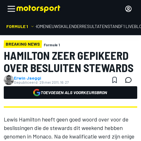
FORMULE 1
HOME
NIEUWS
KALENDER
RESULTATEN
STAND
F1 LIVEBL
BREAKING NEWS
Formule 1
HAMILTON ZEER GEPIKEERD
OVER BESLUITEN STEWARDS
Erwin Jaeggi
Gepubliceerd:
29 mei 2011, 16:27
TOEVOEGEN ALS VOORKEURSBRON
Lewis Hamilton heeft geen goed woord over voor de
beslissingen die de stewards dit weekend hebben
genomen in Monaco. Na de kwalificatie werd zijn enige