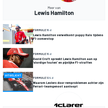
Meer van
Lewis Hamilton
FORMULE 1
5 d
Lewis Hamilton verwelkomt puppy Halo tijdens
F1-zomerstop
FORMULE 1
5 d
David Croft spreekt Lewis Hamilton aan op
‘slordige fouten’ en pijnlijke F1-straffen
UITGELICHT
FORMULE 1
24 d
Waarom Leclerc door remproblemen achter zijn
Ferrari-teamgenoot aanloopt