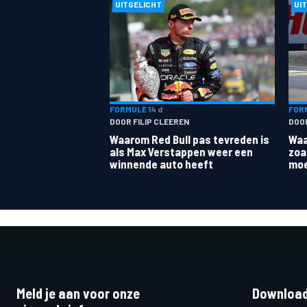
UITGELICHT
UI
FORMULE 1
4 d
FORM
DOOR FILIP CLEEREN
DOO
Waarom Red Bull pas tevreden is
Waa
als Max Verstappen weer een
zoa
winnende auto heeft
moe
Meld je aan voor onze
Download