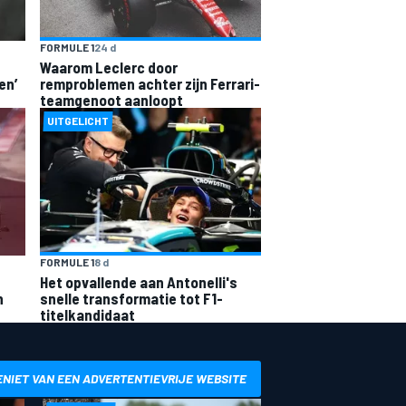
FORMULE 1
24 d
Waarom Leclerc door
en’
remproblemen achter zijn Ferrari-
teamgenoot aanloopt
UITGELICHT
FORMULE 1
8 d
Het opvallende aan Antonelli's
n
snelle transformatie tot F1-
titelkandidaat
ENIET VAN EEN ADVERTENTIEVRIJE WEBSITE