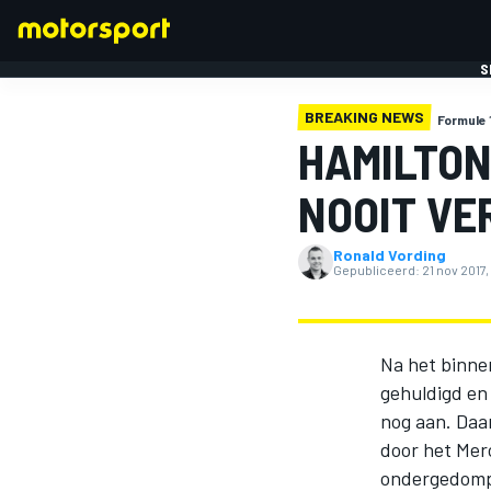
S
BREAKING NEWS
Formule 
HAMILTON
NOOIT VE
Ronald Vording
FORMULE 1
Gepubliceerd:
21 nov 2017
Na het binnen
gehuldigd en
nog aan. Daa
door het Mer
ondergedompe