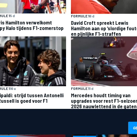
ULE 1
5 d
FORMULE 1
6 d
is Hamilton verwelkomt
David Croft spreekt Lewis
py Halo tijdens F1-zomerstop
Hamilton aan op ‘slordige fout
en pijnlijke F1-straffen
ULE 1
16 u
FORMULE 1
1 d
ipaldi: strijd tussen Antonelli
Mercedes houdt timing van
Russell is goed voor F1
upgrades voor rest F1-seizoe
2026 nauwlettend in de gaten
G