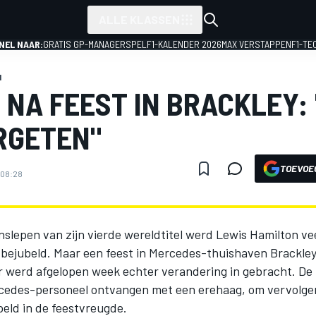
ALLE KLASSEN
NEL NAAR:
GRATIS GP-MANAGERSPEL
F1-KALENDER 2026
MAX VERSTAPPEN
F1-TE
1
 NA FEEST IN BRACKLEY: 
RGETEN"
TOEVOE
, 08:28
slepen van zijn vierde wereldtitel werd Lewis Hamilton ve
 bejubeld. Maar een feest in Mercedes-thuishaven Brackley
r werd afgelopen week echter verandering in gebracht. De 
cedes-personeel ontvangen met een erehaag, om vervolge
ld in de feestvreugde.