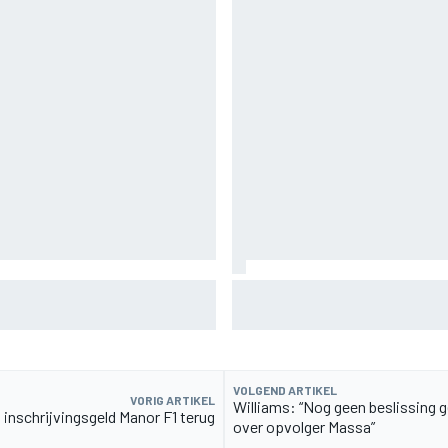
ffroadsucces op de fiets
Aston Martin onthult nieuwe l
Glenfiddich-whisky
VOLGEND ARTIKEL
VORIG ARTIKEL
Williams: “Nog geen beslissing
 inschrijvingsgeld Manor F1 terug
over opvolger Massa”