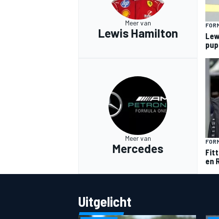
Meer van
FORM
Lewis Hamilton
Lew
pup
MEER RACEKLASSEN
Meer van
FORM
Mercedes
Fitt
en 
Uitgelicht