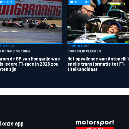
TGELICHT
UITGELICHT
ULE 1
5 d
FORMULE 1
8 d
R RONALD VORDING
DOOR FILIP CLEEREN
rom de GP van Hongarije was
Het opvallende aan Antonelli'
ls iedere F1-race in 2026 zou
snelle transformatie tot F1-
ten zijn
titelkandidaat
 onze app