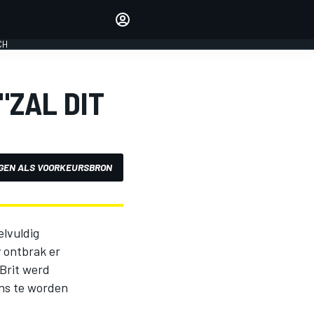
Laat je horen met de
reactiemodule
CH
LOGIN
EDITIE
"ZAL DIT
NEDERLAND
GEN ALS VOORKEURSBRON
elvuldig
 ontbrak er
Brit werd
ns te worden