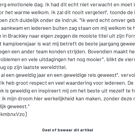
erg emotionele dag. Ik had dit echt niet verwacht en moet
r het warme welkom. Ik zal dit nooit vergeten", toonde de
en zich duidelijk onder de indruk. "Ik werd echt omver geb
ek aankwam en iedereen buiten zag staan om mij welkom te 
e in Brackley naar eigen zeggen de mooiste titel uit zijn For
t kampioensjaar is wat mij betreft de beste jaargang gewe
egen een ander team konden strijden. Bovendien maakt h
problemen en vele uitdagingen het nog mooier", blikt de vie
g op zijn laatste wereldtitel.
t al een geweldig jaar en een geweldige reis geweest", vervo
 "Ik heb groot respect en veel waardering voor iedereen. D
ek is geweldig en inspireert mij om het beste uit mezelf te h
 ik mijn droom hier werkelijkheid kan maken, zonder deze
lijk geweest."
QkmbnxVzo]
Deel of bewaar dit artikel