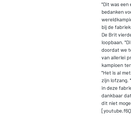
"Dit was een 
bedanken voo
wereldkampio
bij de fabri
De Brit vierd
loopbaan. "Di
doordat we t
van allerlei 
MOTOGP
kampioen teru
"Het is al me
zijn lofzang.
in deze fabri
dankbaar dat
dit niet moge
[youtube,f6