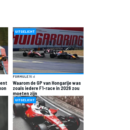
UITGELICHT
FORMULE 1
5 d
ment
Waarom de GP van Hongarije was
 kon
zoals iedere F1-race in 2026 zou
moeten zijn
UITGELICHT