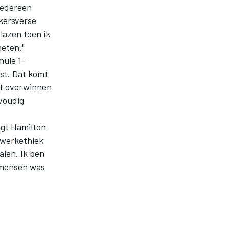
 iedereen
 kersverse
lazen toen ik
heten."
mule 1-
est. Dat komt
et overwinnen
rvoudig
lgt Hamilton
e werkethiek
alen. Ik ben
 mensen was