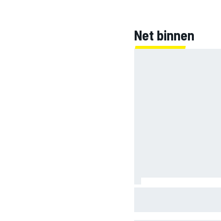
Net binnen
INDYCAR
WEC
DTM
Marco Bezzecchi temper
GP: ‘Ik ben nog niet 100%