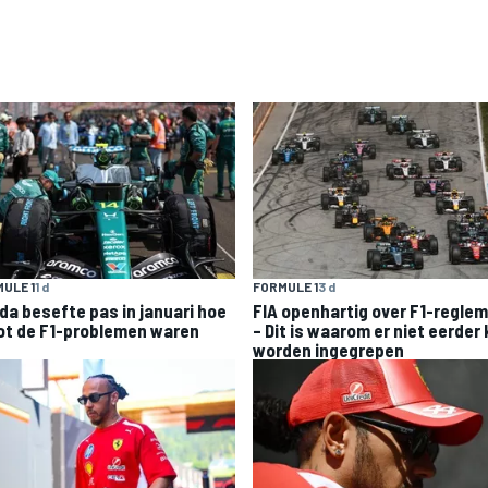
ULE 1
1 d
FORMULE 1
3 d
da besefte pas in januari hoe
FIA openhartig over F1-regle
ot de F1-problemen waren
– Dit is waarom er niet eerder
worden ingegrepen